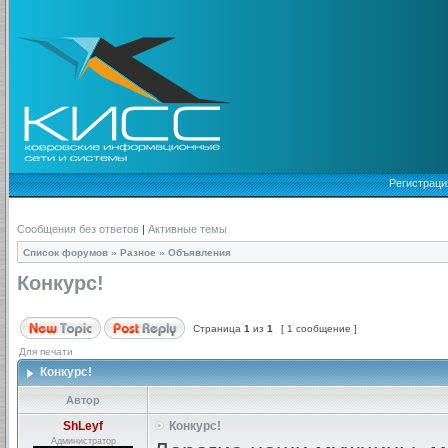
Регистраци
Сообщения без ответов
|
Активные темы
Список форумов
»
Разное
»
Объявления
Конкурс!
Страница
1
из
1
[ 1 сообщение ]
Для печати
Конкурс!
Автор
ShLeyf
Конкурс!
Администратор