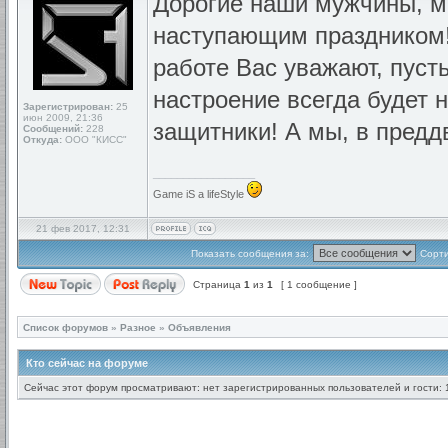
Дорогие наши мужчины, м
наступающим праздником! 
работе Вас уважают, пуст
настроение всегда будет 
Зарегистрирован:
25
июн 2009, 21:36
защитники! А мы, в предд
Сообщений:
228
Откуда:
ООО "КИСС"
_________________
Game iS a lifeStyle
21 фев 2017, 12:31
Показать сообщения за:
Сорти
Страница
1
из
1
[ 1 сообщение ]
Список форумов
»
Разное
»
Объявления
Кто сейчас на форуме
Сейчас этот форум просматривают: нет зарегистрированных пользователей и гости: 