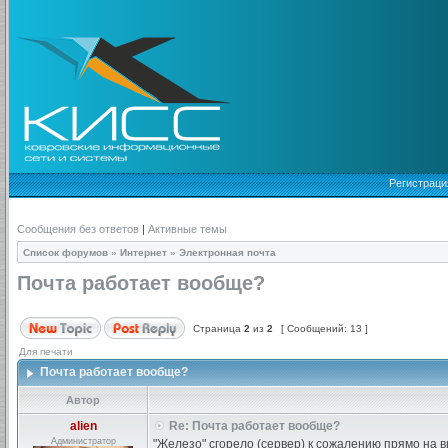
Регистраци
Сообщения без ответов
|
Активные темы
Список форумов
»
Интернет
»
Электронная почта
Почта работает вообще?
Страница
2
из
2
[ Сообщений: 13 ]
Для печати
Почта работает вообще?
Автор
alien
Re: Почта работает вообще?
Администратор
"Железо" сгорело (сервер) к сожалению прямо на 