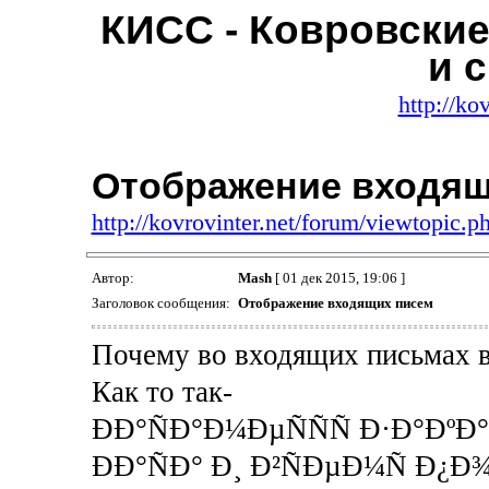
КИСС - Ковровски
и 
http://ko
Отображение входящ
http://kovrovinter.net/forum/viewtopic
Автор:
Mash
[ 01 дек 2015, 19:06 ]
Заголовок сообщения:
Отображение входящих писем
Почему во входящих письмах в
Как то так-
ÐÐ°ÑÐ°Ð¼ÐµÑÑÑ Ð·Ð°ÐºÐ°
ÐÐ°ÑÐ° Ð¸ Ð²ÑÐµÐ¼Ñ Ð¿Ð