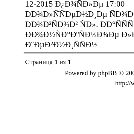
12-2015 Ð¿Ð¾ÑÐ»Ðµ 17:00
ÐÐ¾Ð»ÑÑÐµÐ½Ð¸Ðµ ÑÐ¾Ð²
ÐÐ¾Ð²ÑÐ¾Ð² ÑÐ». ÐÐ°ÑÑÑ
ÐÐ¾Ð½ÑÐ°ÐºÑÐ½Ð¾Ðµ Ð»Ð
Ð¨ÐµÐ²Ð½Ð¸ÑÑÐ½
Страница
1
из
1
Powered by phpBB © 200
http:/