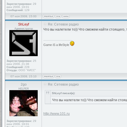
Зарегистрирован:
29
июн 2009, 19:01
Сообщений:
129
07 ноя 2009, 15:00
ShLeyf
Re: Сетевое радио
Администратор
Что вы налетели то)) Что сможем найти стоящего, 
_________________
Game iS a lifeStyle
Зарегистрирован:
25
июн 2009, 21:36
Сообщений:
228
Откуда:
ООО "КИСС"
07 ноя 2009, 15:10
2go
Re: Сетевое радио
HELPER
ShLeyf писал(а):
Что вы налетели то)) Что сможем найти стоящ
http://www.101.ru
Зарегистрирован:
29
июн 2009, 19:01