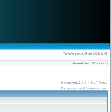
Текущее время: 08 авг 2026, 01:42
Часовой пояс: UTC + 4 часа
На страницу
1
,
2
,
3
,
4
,
5
...
7
След.
Предыдущая тема
|
Следующая тема