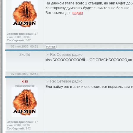
На данном этапе всего 2 станции, но они будут доб
Ко вторнику думаю их будет значительно больше.
Вот ссылка для
радио
Зарегистрирован:
17
июн 2009, 20:02
Сообщений:
342
07 ноя 2009, 00:21
Skofild
Re: Сетевое радио
kiss БООООООООООЛЬШОЕ СПАСИБОООООО,но я тебя
07 ноя 2009, 02:53
kiss
Re: Сетевое радио
Администратор
Ели найду его в сети и оно окажется нормальным т
Зарегистрирован:
17
июн 2009, 20:02
Сообщений:
342