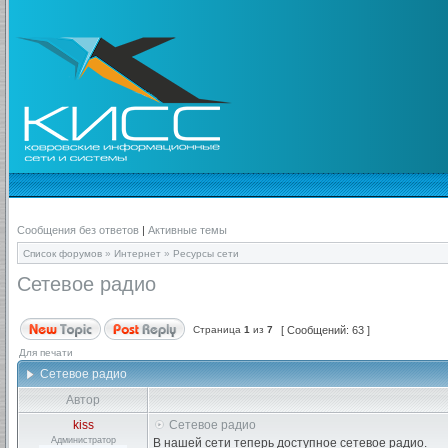
Сообщения без ответов
|
Активные темы
Список форумов
»
Интернет
»
Ресурсы сети
Сетевое радио
Страница
1
из
7
[ Сообщений: 63 ]
Для печати
Сетевое радио
Автор
kiss
Сетевое радио
Администратор
В нашей сети теперь доступное сетевое радио.