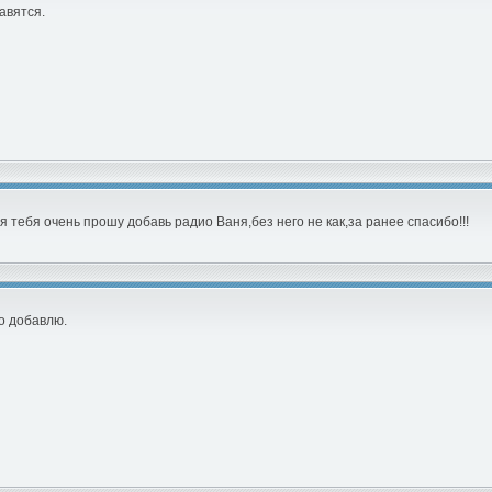
авятся.
 очень прошу добавь радио Ваня,без него не как,за ранее спасибо!!!
о добавлю.