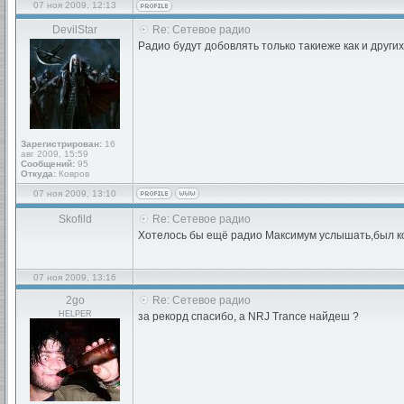
07 ноя 2009, 12:13
DevilStar
Re: Сетевое радио
Радио будут добовлять только такиеже как и други
Зарегистрирован:
16
авг 2009, 15:59
Сообщений:
95
Откуда:
Ковров
07 ноя 2009, 13:10
Skofild
Re: Сетевое радио
Хотелось бы ещё радио Максимум услышать,был ког
07 ноя 2009, 13:16
2go
Re: Сетевое радио
HELPER
за рекорд спасибо, а NRJ Trance найдеш ?