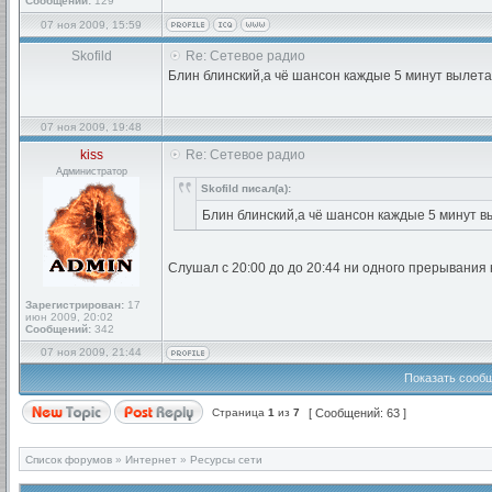
Сообщений:
129
07 ноя 2009, 15:59
Skofild
Re: Сетевое радио
Блин блинский,а чё шансон каждые 5 минут вылета
07 ноя 2009, 19:48
kiss
Re: Сетевое радио
Администратор
Skofild писал(а):
Блин блинский,а чё шансон каждые 5 минут в
Слушал с 20:00 до до 20:44 ни одного прерывания 
Зарегистрирован:
17
июн 2009, 20:02
Сообщений:
342
07 ноя 2009, 21:44
Показать сообщ
Страница
1
из
7
[ Сообщений: 63 ]
Список форумов
»
Интернет
»
Ресурсы сети