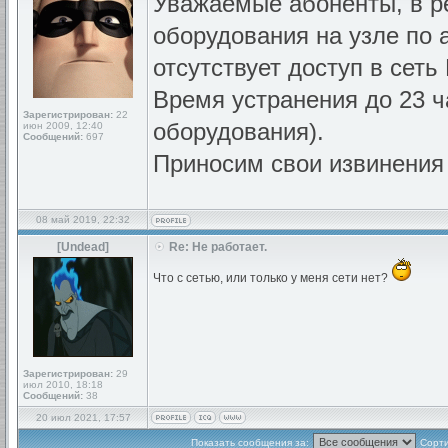
Уважаемые абоненты, в ре
оборудования на узле по 
отсутствует доступ в сеть
Время устранения до 23 ч
Зарегистрирован:
22
оборудования).
июн 2009, 12:40
Сообщений:
697
Приносим свои извинения
08 май 2019, 22:32
[Undead]
Re: Не работает.
Что с сетью, или только у меня сети нет?
Зарегистрирован:
29
июл 2010, 18:18
Сообщений:
38
20 июл 2021, 17:57
Показать сообщения за:
Сорти