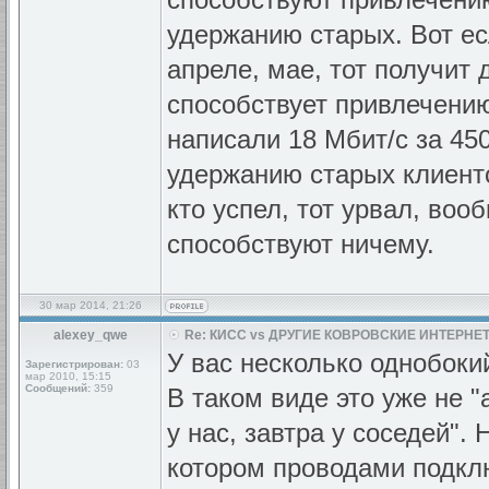
удержанию старых. Вот ес
апреле, мае, тот получит 
способствует привлечени
написали 18 Мбит/с за 45
удержанию старых клиенто
кто успел, тот урвал, воо
способствуют ничему.
30 мар 2014, 21:26
alexey_qwe
Re: КИСС vs ДРУГИЕ КОВРОВСКИЕ ИНТЕРНЕТ
У вас несколько однобокий
Зарегистрирован:
03
мар 2010, 15:15
Сообщений:
359
В таком виде это уже не "
у нас, завтра у соседей".
котором проводами подклю