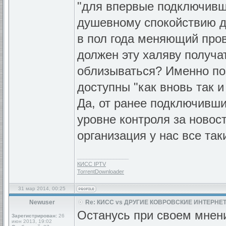
"для впервые подключивши
душевному спокойствию да
в пол года меняющий про
должен эту халяву получат
облизываться? Именно поэ
доступны "как вновь так 
Да, от ранее подключивши
уровне контроля за новос
организация у нас все так
_________________
КИСС IPTV
TorrentDownloader
31 мар 2014, 00:25
Newuser
Re: КИСС vs ДРУГИЕ КОВРОВСКИЕ ИНТЕРНЕТ
Останусь при своем мнени
Зарегистрирован:
26
июн 2013, 19:02