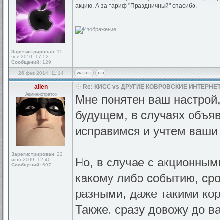
акцию. А за тариф "Праздничный" спасибо.
_________________
Зарегистрирован:
15
янв 2010, 17:52
Сообщений:
129
26 фев 2014, 11:14
alien
Re: КИСС vs ДРУГИЕ КОВРОВСКИЕ ИНТЕРНЕТ
Администратор
Мне понятен ваш настрой, 
будущем, в случаях объяв
исправимся и учтем ваши
Зарегистрирован:
22
Но, в случае с акционны
июн 2009, 12:40
Сообщений:
697
какому либо событию, сро
разными, даже такими коро
Также, сразу довожу до ва