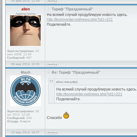
26 фев 2014, 12:44
alien
Тариф "Праздничный"
Администратор
На всякий случай продублирую новость здесь.
http://kovrovinter.net/news.php?id1=221
Подключайте.
Зарегистрирован:
22
июн 2009, 12:40
Сообщений:
697
08 мар 2014, 10:31
Mash
Re: Тариф "Праздничный"
alien писал(а):
На всякий случай продублирую новость здесь.
http://kovrovinter.net/news.php?id1=221
Подключайте.
Зарегистрирован:
30
окт 2010, 10:29
Спасибо
Сообщений:
204
Откуда:
Ковров
10 мар 2014, 18:07