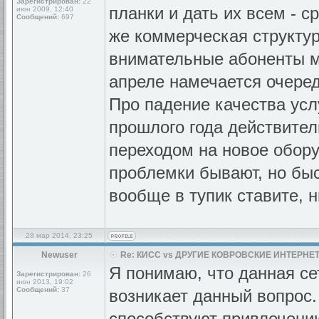
Зарегистрирован:
22
планки и дать их всем - с
июн 2009, 12:40
Сообщений:
697
же коммерческая структур
внимательные абоненты мо
апреле намечается очеред
Про падение качества усл
прошлого года действите
переходом на новое обор
проблемки бывают, но быс
вообще в тупик ставите, н
28 мар 2014, 23:25
Newuser
Re: КИСС vs ДРУГИЕ КОВРОВСКИЕ ИНТЕРНЕТ
Я понимаю, что данная се
Зарегистрирован:
26
июн 2013, 19:02
Сообщений:
37
возникает данный вопрос. 
способствуют привлечению