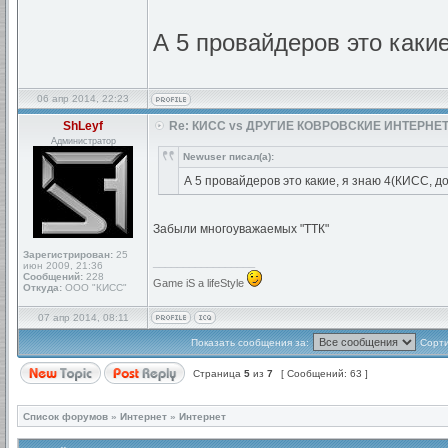
А 5 провайдеров это какие
06 апр 2014, 22:23
ShLeyf
Re: КИСС vs ДРУГИЕ КОВРОВСКИЕ ИНТЕРНЕТ
Администратор
Newuser писал(а):
А 5 провайдеров это какие, я знаю 4(КИСС, до
Забыли многоуважаемых "ТТК"
Зарегистрирован:
25
_________________
июн 2009, 21:36
Сообщений:
228
Game iS a lifeStyle
Откуда:
ООО "КИСС"
07 апр 2014, 08:11
Показать сообщения за:
Сорти
Страница
5
из
7
[ Сообщений: 63 ]
Список форумов
»
Интернет
»
Интернет