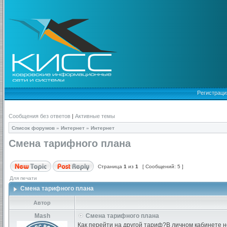
Регистраци
Сообщения без ответов
|
Активные темы
Список форумов
»
Интернет
»
Интернет
Смена тарифного плана
Страница
1
из
1
[ Сообщений: 5 ]
Для печати
Смена тарифного плана
Автор
Mash
Смена тарифного плана
Как перейти на другой тариф?В личном кабинете н