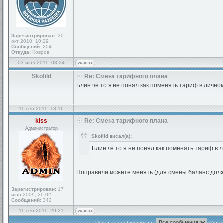
Зарегистрирован:
30
окт 2010, 10:29
Сообщений:
204
Откуда:
Ковров
03 июл 2011, 08:24
Skofild
Re: Смена тарифного плана
Блин чё то я не понял как поменять тариф в лично
11 сен 2011, 13:16
kiss
Re: Смена тарифного плана
Администратор
Skofild писал(а):
Блин чё то я не понял как поменять тариф в
Поправили можете менять (для смены баланс долж
Зарегистрирован:
17
июн 2009, 20:02
Сообщений:
342
11 сен 2011, 20:21
Показать сообщения за:
Сорти