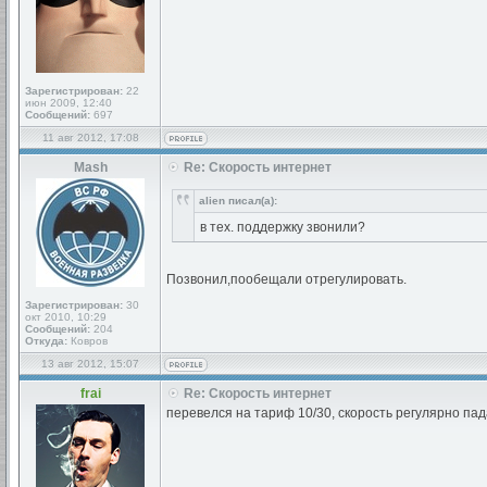
Зарегистрирован:
22
июн 2009, 12:40
Сообщений:
697
11 авг 2012, 17:08
Mash
Re: Скорость интернет
alien писал(а):
в тех. поддержку звонили?
Позвонил,пообещали отрегулировать.
Зарегистрирован:
30
окт 2010, 10:29
Сообщений:
204
Откуда:
Ковров
13 авг 2012, 15:07
frai
Re: Скорость интернет
перевелся на тариф 10/30, скорость регулярно пада