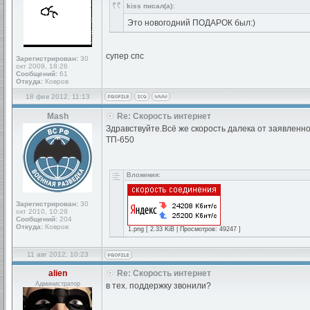
kiss писал(а):
Это новогодний ПОДАРОК был:)
супер спс
Зарегистрирован:
30
окт 2009, 18:26
Сообщений:
61
Откуда:
Ковров
18 фев 2012, 11:13
Mash
Re: Скорость интернет
Здравствуйте.Всё же скорость далека от заявленн
ТП-650
Вложения:
Зарегистрирован:
30
окт 2010, 10:29
Сообщений:
204
Откуда:
Ковров
1.png [ 2.33 KiB | Просмотров: 49247 ]
11 авг 2012, 10:23
alien
Re: Скорость интернет
Администратор
в тех. поддержку звонили?