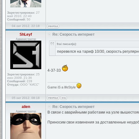
Зарегистрирован:
27
май 2010, 22:40
Сообщений:
50
04 окт 2012, 22:18
ShLeyf
Re: Скорость интернет
Администратор
frai писал(а):
перевелся на тариф 10/30, скорость регулярно
4-37-33
Зарегистрирован:
25
июн 2009, 21:36
_________________
Сообщений:
228
Откуда:
ООО "КИСС"
Game iS a lifeStyle
05 окт 2012, 08:18
alien
Re: Скорость интернет
Администратор
В связи с аварийными работами на узле вышестоя
Приносим свои извинения за доставленные неудоб