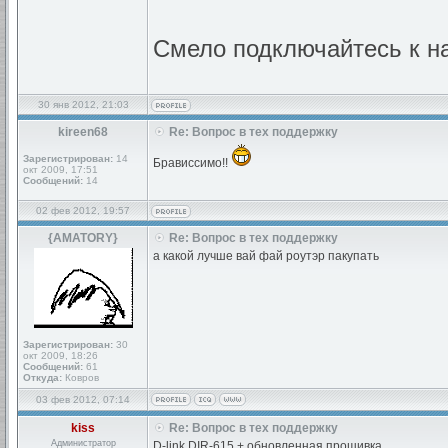
Смело подключайтесь к нам
30 янв 2012, 21:03
kireen68
Re: Вопрос в тех поддержку
Зарегистрирован:
14
Брависсимо!!
окт 2009, 17:51
Сообщений:
14
02 фев 2012, 19:57
{AMATORY}
Re: Вопрос в тех поддержку
а какой лучше вай фай роутэр пакупать
Зарегистрирован:
30
окт 2009, 18:26
Сообщений:
61
Откуда:
Ковров
03 фев 2012, 07:14
kiss
Re: Вопрос в тех поддержку
Администратор
D-link DIR-615 + обновленная прошивка