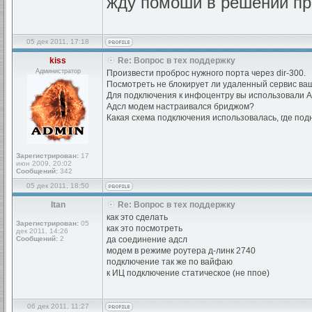
жду помоши в решении п
05 дек 2011, 17:18
kiss
Re: Вопрос в тех поддержку
Администратор
Произвести проброс нужного порта через dir-300.
Посмотреть не блокирует ли удаленный сервис ва
Для подключения к инфоцентру вы использовали 
Адсл модем настраивался бриджом?
Какая схема подключения использовалась, где по
Зарегистрирован:
17
июн 2009, 20:02
Сообщений:
342
05 дек 2011, 18:50
Itan
Re: Вопрос в тех поддержку
как это сделать
Зарегистрирован:
05
как это посмотреть
дек 2011, 14:26
Сообщений:
2
да соединение адсл
модем в режиме роутера д-линк 2740
подключение так же по вайфаю
к ИЦ подключение статическое (не ппое)
06 дек 2011, 11:27