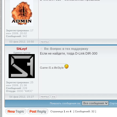
Зарегистрирован:
17
июн 2009, 20:02
Сообщений:
342
03 фев 2012, 10:50
ShLeyf
Re: Вопрос в тех поддержку
Администратор
Если не найдете, тогда D-Link DIR-300
_________________
Game iS a lifeStyle
Зарегистрирован:
25
июн 2009, 21:36
Сообщений:
228
Откуда:
ООО "КИСС"
04 фев 2012, 15:27
Показать сообщения за:
Сорти
Страница
1
из
4
[ Сообщений: 32 ]