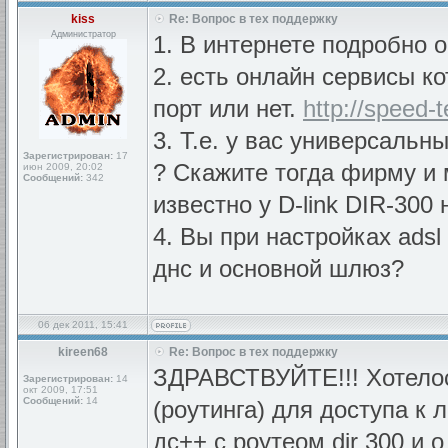
kiss
Re: Вопрос в тех поддержку
Администратор
1. В интернете подробно о
2. есть онлайн сервисы к
порт или нет.
http://speed-
3. Т.е. у вас универсальны
Зарегистрирован:
17
? Скажите тогда фирму и 
июн 2009, 20:02
Сообщений:
342
известно у D-link DIR-300 
4. Вы при настройках ads
днс и основной шлюз?
06 дек 2011, 15:41
kireen68
Re: Вопрос в тех поддержку
ЗДРАВСТВУЙТЕ!!! Хотелос
Зарегистрирован:
14
окт 2009, 17:51
Сообщений:
14
(роутинга) для доступа к
дс++ с роутеом dir 300 и 