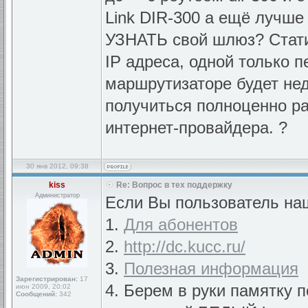
Link DIR-300 а ещё лучш
УЗНАТЬ свой шлюз? Стати
IP адреса, одной только п
маршрутизаторе будет нед
получиться полноценно ра
интернет-провайдера. ?
30 янв 2012, 09:38
kiss
Re: Вопрос в тех поддержку
Администратор
Если Вы пользователь наш
1.
Для абонентов
2.
http://dc.kucc.ru/
3.
Полезная информация
Зарегистрирован:
17
4. Берем в руки памятку 
июн 2009, 20:02
Сообщений:
342