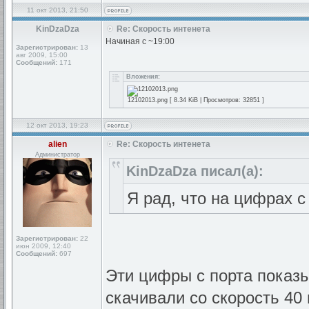
11 окт 2013, 21:50
KinDzaDza
Re: Скорость интенета
Начиная с ~19:00
Зарегистрирован:
13
авг 2009, 15:00
Сообщений:
171
Вложения:
12102013.png [ 8.34 KiB | Просмотров: 32851 ]
12 окт 2013, 19:23
alien
Re: Скорость интенета
Администратор
KinDzaDza писал(а):
Я рад, что на цифрах с
Зарегистрирован:
22
июн 2009, 12:40
Сообщений:
697
Эти цифры с порта показы
скачивали со скорость 40 