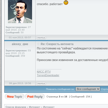
спасибо. работает
Зарегистрирован:
27
май 2010, 22:40
Сообщений:
50
01 ноя 2013, 00:57
alexey_qwe
Re: Скорость интенета
По состоянию на "сейчас" наблюдается понижение 
Зарегистрирован:
03
вышестоящего провайдера.
мар 2010, 15:15
Сообщений:
359
Приносим свои извинения за доставленные неудоб
_________________
КИСС IPTV
TorrentDownloader
06 дек 2013, 19:56
Показать сообщения за:
Сорти
Страница
3
из
16
[ Сообщений: 154 ]
Список форумов
»
Интернет
»
Интернет