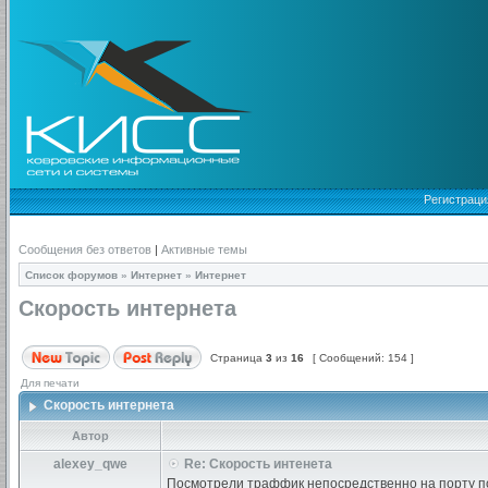
Регистраци
Сообщения без ответов
|
Активные темы
Список форумов
»
Интернет
»
Интернет
Скорость интернета
Страница
3
из
16
[ Сообщений: 154 ]
Для печати
Скорость интернета
Автор
alexey_qwe
Re: Скорость интенета
Посмотрели траффик непосредственно на порту под