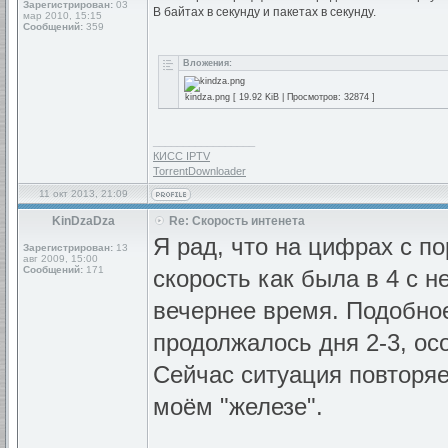
Зарегистрирован:
03
В байтах в секунду и пакетах в секунду.
мар 2010, 15:15
Сообщений:
359
Вложения:
kindza.png [ 19.92 KiB | Просмотров: 32874 ]
_________________
КИСС IPTV
TorrentDownloader
11 окт 2013, 21:09
KinDzaDza
Re: Скорость интенета
Я рад, что на цифрах с п
Зарегистрирован:
13
авг 2009, 15:00
Сообщений:
171
скорость как была в 4 с 
вечернее время. Подобно
продолжалось дня 2-3, ос
Сейчас ситуация повторяет
моём "железе".