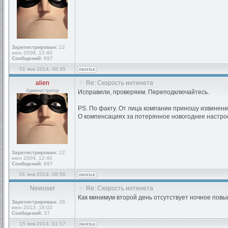
Зарегистрирован:
22
июн 2009, 12:40
Сообщений:
697
01 янв 2014, 08:35
alien
Re: Скорость интенета
Администратор
Исправили, проверяем. Переподключайтесь.
PS. По факту. От лица компании приношу извинени
О компенсациях за потерянное новогоднее настро
Зарегистрирован:
22
июн 2009, 12:40
Сообщений:
697
01 янв 2014, 08:56
Newuser
Re: Скорость интенета
Как минимум второй день отсутствует ночное повы
Зарегистрирован:
26
июн 2013, 19:02
Сообщений:
37
15 янв 2014, 01:17