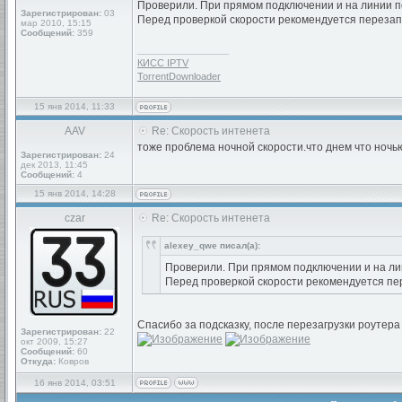
Проверили. При прямом подключении и на линии 
Зарегистрирован:
03
Перед проверкой скорости рекомендуется перезапус
мар 2010, 15:15
Сообщений:
359
_________________
КИСС IPTV
TorrentDownloader
15 янв 2014, 11:33
AAV
Re: Скорость интенета
тоже проблема ночной скорости.что днем что ночь
Зарегистрирован:
24
дек 2013, 11:45
Сообщений:
4
15 янв 2014, 14:28
czar
Re: Скорость интенета
alexey_qwe писал(а):
Проверили. При прямом подключении и на ли
Перед проверкой скорости рекомендуется пере
Спасибо за подсказку, после перезагрузки роутера 
Зарегистрирован:
22
окт 2009, 15:27
Сообщений:
60
Откуда:
Ковров
16 янв 2014, 03:51