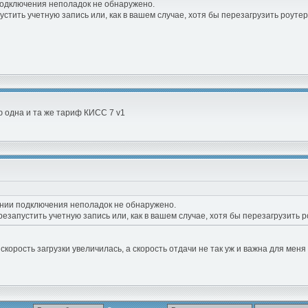
подключения неполадок не обнаружено.
тить учетную запись или, как в вашем случае, хотя бы перезагрузить роутер
ю одна и та же тариф КИСС 7 v1
нии подключения неполадок не обнаружено.
запустить учетную запись или, как в вашем случае, хотя бы перезагрузить р
скорость загрузки увеличилась, а скорость отдачи не так уж и важна для меня