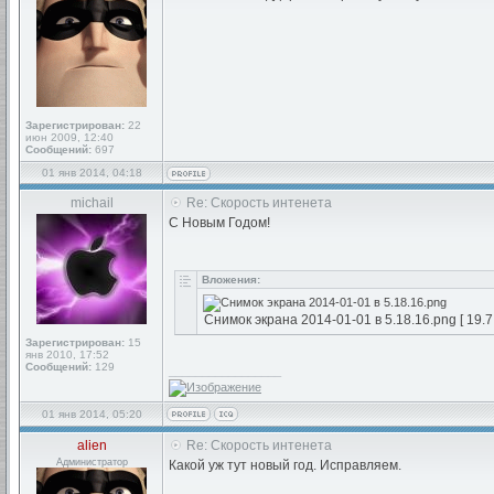
Зарегистрирован:
22
июн 2009, 12:40
Сообщений:
697
01 янв 2014, 04:18
michail
Re: Скорость интенета
С Новым Годом!
Вложения:
Снимок экрана 2014-01-01 в 5.18.16.png [ 19.7
Зарегистрирован:
15
янв 2010, 17:52
Сообщений:
129
_________________
01 янв 2014, 05:20
alien
Re: Скорость интенета
Администратор
Какой уж тут новый год. Исправляем.