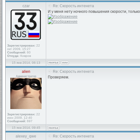
czar
Re: Скорость интенета
И у меня нету ночного повышения скорости, только 
Зарегистрирован:
22
окт 2009, 15:27
Сообщений:
60
Откуда:
Ковров
15 янв 2014, 06:13
alien
Re: Скорость интенета
Администратор
Проверяем.
Зарегистрирован:
22
июн 2009, 12:40
Сообщений:
697
15 янв 2014, 09:45
alexey_qwe
Re: Скорость интенета