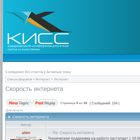
Сообщения без ответов
|
Активные темы
Список форумов
»
Интернет
»
Интернет
Скорость интернета
Страница
5
из
16
[ Сообщений: 154 ]
Для печати
Скорость интернета
Автор
alien
Re: Скорость интенета
Администратор
Техническая поддержка на работу заступает с 10.0