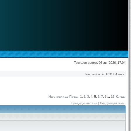
Текущее время: 06 авг 2026, 17:04
Часовой пояс: UTC + 4 часа
На страницу
Пред.
1
,
2
,
3
,
4
,
5
,
6
,
7
,
8
...
16
След.
Предыдущая тема
|
Следующая тема