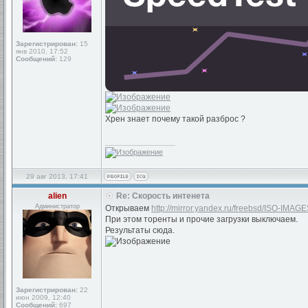
Зарегистрирован:
15
янв 2010, 17:52
Сообщений:
129
Хрен знает почему такой разброс ?
_________________
29 авг 2013, 17:41
alien
Re: Скорость интенета
Администратор
Открываем
http://mirror.yandex.ru/freebsd/ISO-IMAGE
При этом торенты и прочие загрузки выключаем.
Результаты сюда.
Зарегистрирован:
22
июн 2009, 12:40
Сообщений:
697