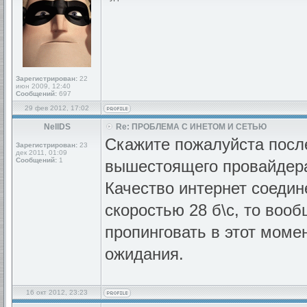
Зарегистрирован:
22
июн 2009, 12:40
Сообщений:
697
29 фев 2012, 17:02
NellDS
Re: ПРОБЛЕМА С ИНЕТОМ И СЕТЬЮ
Скажите пожалуйста после
Зарегистрирован:
23
дек 2011, 01:09
Сообщений:
1
вышестоящего провайдера
Качество интернет соедин
скоростью 28 б\с, то воо
пропинговать в этот мом
ожидания.
16 окт 2012, 23:23