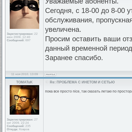
Уважаемые абоненты.
Сегодня, с 18-00 до 8-00 
обслуживания, пропускная
увеличена.
Зарегистрирован:
22
Просим оставить ваши отз
июн 2009, 12:40
Сообщений:
697
данный временной период
Заранее спасибо.
11 ноя 2010, 13:09
TOMATuK
Re: ПРОБЛЕМА С ИНЕТОМ И СЕТЬЮ
пока все просто nice, так сказать летаю по прост
Зарегистрирован:
27
окт 2009, 22:24
Сообщений:
235
Откуда:
Ковров