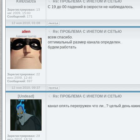
KinDzaDza
Re: ПРОБЛЕМА С ИНЕТОМ И СЕТЬЮ
С 19 до 00 падений в скорости не наблюдалось.
Зарегистрирован:
13
авг 2009, 15:00
Сообщений:
171
12 ноя 2010, 01:08
alien
Re: ПРОБЛЕМА С ИНЕТОМ И СЕТЬЮ
Администратор
всем спасибо.
оптимальный размер канала определен.
будем работать
Зарегистрирован:
22
июн 2009, 12:40
Сообщений:
697
12 ноя 2010, 09:37
[Undead]
Re: ПРОБЛЕМА С ИНЕТОМ И СЕТЬЮ
канал опять перегружен что ли...? целый день каки
Зарегистрирован:
29
июл 2010, 18:18