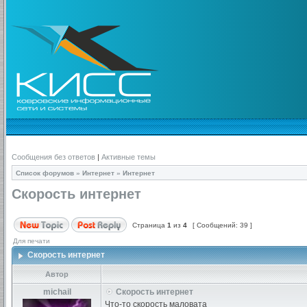
Сообщения без ответов
|
Активные темы
Список форумов
»
Интернет
»
Интернет
Скорость интернет
Страница
1
из
4
[ Сообщений: 39 ]
Для печати
Скорость интернет
Автор
michail
Скорость интернет
Что-то скорость маловата