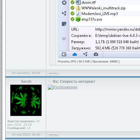
Proverka.JPG [ 60.5 KiB | Просмотров: 84692 ]
23 ноя 2011, 00:03
Serzh
Re: Скорость интернет
Зарегистрирован:
21
июл 2011, 23:28
Сообщений:
13
15 янв 2012, 00:46