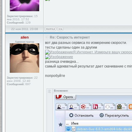
Зарегистрирован:
15
янв 2010, 17:52
Сообщений:
129
22 ноя 2011, 23:08
alien
Re: Скорость интернет
Администратор
вот два разных сервиса по измерению скорости.
тесты сделаны один за другим
Я.Интернет. Измерьте вашу скорос
разница очевидна...
самый адекватный результат дает скачивание с mirr
попробуйте
Зарегистрирован:
22
июн 2009, 12:40
Сообщений:
697
Вложения: