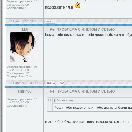
Зарегистрирован:
13
авг 2009, 02:09
подскажите плиз
Сообщений:
9
23 ноя 2009, 23:51
|LB|
Re: ПРОБЛЕМА С ИНЕТОМ И СЕТЬЮ
Когда тебя подключали, тебе должны были дать бум
Зарегистрирован:
06
авг 2009, 20:38
Сообщений:
72
Откуда:
New York
24 ноя 2009, 00:12
shtrih86
Re: ПРОБЛЕМА С ИНЕТОМ И СЕТЬЮ
Зарегистрирован:
13
|LB| писал(а):
авг 2009, 02:09
Сообщений:
9
Когда тебя подключали, тебе должны были да
я это и без бумажки настроил,говорю же сетевое под