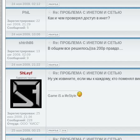
24 ноя 2009, 02:12
PhiL
Re: ПРОБЛЕМА С ИНЕТОМ И СЕТЬЮ
Как и чем проверял доступ в инет?
Зарегистрирован:
22
окт 2009, 21:29
Сообщений:
5
24 ноя 2009, 10:06
shtrih86
Re: ПРОБЛЕМА С ИНЕТОМ И СЕТЬЮ
В общем все решилось))за 200р правдо....
Зарегистрирован:
13
авг 2009, 02:09
Сообщений:
9
24 ноя 2009, 21:22
ShLeyf
Re: ПРОБЛЕМА С ИНЕТОМ И СЕТЬЮ
Администратор
Ну уж извините, если мы к каждому, кто поменял в
_________________
Game iS a lifeStyle
Зарегистрирован:
25
июн 2009, 21:36
Сообщений:
228
Откуда:
ООО "КИСС"
25 ноя 2009, 00:15
Skofild
Re: ПРОБЛЕМА С ИНЕТОМ И СЕТЬЮ