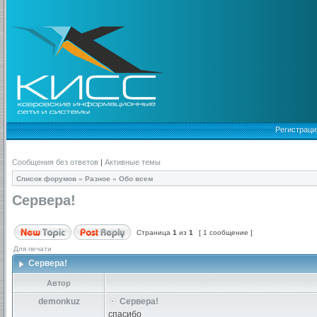
Регистраци
Сообщения без ответов
|
Активные темы
Список форумов
»
Разное
»
Обо всем
Сервера!
Страница
1
из
1
[ 1 сообщение ]
Для печати
Сервера!
Автор
demonkuz
Сервера!
спасибо