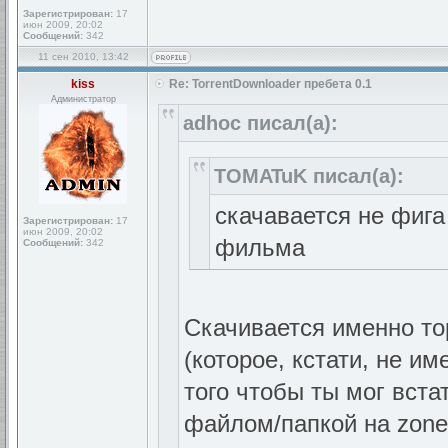
Зарегистрирован:
17
июн 2009, 20:02
Сообщений:
342
11 сен 2010, 13:42
kiss
Re: TorrentDownloader пребета 0.1
Администратор
adhoc писал(а):
TOMATuK писал(а):
скачавается не фига
Зарегистрирован:
17
июн 2009, 20:02
фильма
Сообщений:
342
Скачивается именно то
(которое, кстати, не им
того чтобы ты мог вста
файлом/папкой на zonel