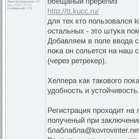
обещаный пререлиз
Зарегистрирован:
03
мар 2010, 15:15
Сообщений:
359
http://tt.kucc.ru/
для тех кто пользовался k
остальных - это штука пом
Добавляем в поле ввода с
пока он сольется на наш 
(через ретрекер).
Хелпера как такового пок
удобность и устойчивость
Регистрация проходит на 
полученый при заключени
блаблабла@kovrovinter.ne