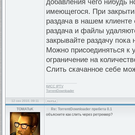
добавления чего нибудь н
имеющегося. При закрытии
раздача в нашем клиенте 
раздача и файлы удаляютс
закрывайте раздачу пока 
Можно присоединяться к 
ограничение на количество
Слить скачанное себе мож
_________________
КИСС IPTV
TorrentDownloader
12 сен 2010, 09:11
TOMATuK
Re: TorrentDownloader пребета 0.1
объясните как слить через ретреккер?