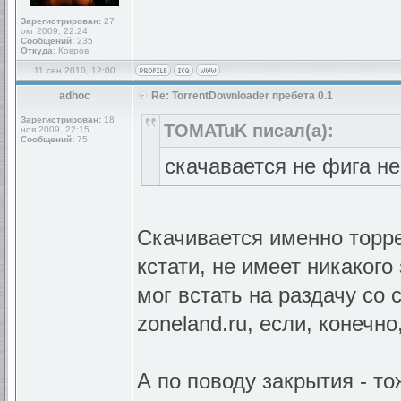
Зарегистрирован:
27
окт 2009, 22:24
Сообщений:
235
Откуда:
Ковров
11 сен 2010, 12:00
adhoc
Re: TorrentDownloader пребета 0.1
Зарегистрирован:
18
TOMATuK писал(а):
ноя 2009, 22:15
Сообщений:
75
скачавается не фига н
Скачивается именно торре
кстати, не имеет никакого
мог встать на раздачу со
zoneland.ru, если, конечно
А по поводу закрытия - т