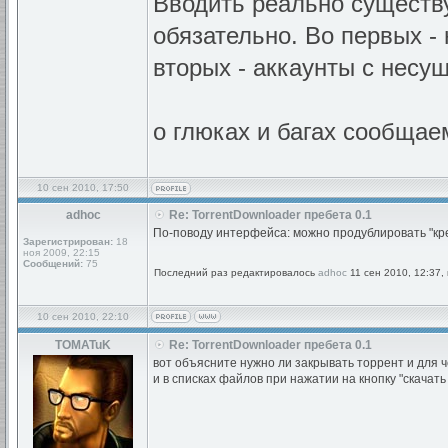
Вводить реально существ
обязательно. Во первых - 
вторых - аккаунты с несу
о глюках и багах сообщае
10 сен 2010, 17:50
adhoc
Re: TorrentDownloader пребета 0.1
По-поводу интерфейса: можно продублировать "кре
Зарегистрирован:
18
ноя 2009, 22:15
Сообщений:
75
Последний раз редактировалось
adhoc
11 сен 2010, 12:37,
10 сен 2010, 22:10
TOMATuK
Re: TorrentDownloader пребета 0.1
вот объясните нужно ли закрывать торрент и для ч
и в списках файлов при нажатии на кнопку "скачат