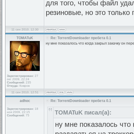
для того, чтобы файл уд
резиновые, но это только 
11 сен 2010, 12:30
TOMATuK
Re: TorrentDownloader пребета 0.1
ну мне показалось что когда закрыл закачку он пер
Зарегистрирован:
27
окт 2009, 22:24
Сообщений:
235
Откуда:
Ковров
11 сен 2010, 12:51
adhoc
Re: TorrentDownloader пребета 0.1
Зарегистрирован:
18
TOMATuK писал(а):
ноя 2009, 22:15
Сообщений:
75
ну мне показалось что 
раздаваться на треккер