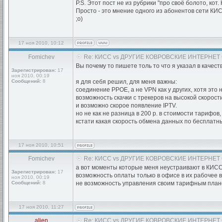
P.S. Этот пост не из рубрики "про своё болото, кот
Просто - это мнение одного из абонентов сети КИ
;о)
17 ноя 2010, 10:12
Fomichev
Re: КИСС vs ДРУГИЕ КОВРОВСКИЕ ИНТЕРНЕТ
Вы почему то пишете толь то что я указал в качест
Зарегистрирован:
17
ноя 2010, 00:19
Сообщений:
8
я для себя решил, для меня важны:
соединение PPOE, а не VPN как у других, хотя это 
возможность скачки с трекеров на высокой скорост
и возможно скорое появление IPTV.
но не как не разница в 200 р. в стоимости тарифов,
кстати какая скорость обмена данных по бесплатн
17 ноя 2010, 10:51
Fomichev
Re: КИСС vs ДРУГИЕ КОВРОВСКИЕ ИНТЕРНЕТ
а вот моменты которые меня неустраивают в КИСС
Зарегистрирован:
17
возможность оплаты только в офисе в их рабочее 
ноя 2010, 00:19
Сообщений:
8
не возможность управления своим тарифным планом 
17 ноя 2010, 11:27
alien
Re: КИСС vs ДРУГИЕ КОВРОВСКИЕ ИНТЕРНЕТ