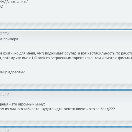
. НАДА похвалить"
СС
 СЕТИ
ве примера.
не критично для меня, VPN поднимает роутер, а вот нестабильность, то работа
и, потому что имею HD tank со встроенным торент клиентом и смотрю фильмы т
ым ip адресам?
 СЕТИ
:
время - это огромный минус
из личного кабирета - кудато идти, чегото писать, что за бред???
 СЕТИ