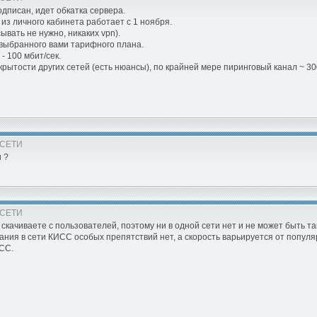
дписан, идет обкатка сервера.
з личного кабинета работает с 1 ноября.
вать не нужно, никаких vpn).
т выбранного вами тарифного плана.
 100 мбит/сек.
крытости других сетей (есть нюансы), по крайней мере пиринговый канал ~ 30
 СЕТИ
u ?
 СЕТИ
 скачиваете с пользователей, поэтому ни в одной сети нет и не может быть та
ания в сети КИСС особых препятствий нет, а скорость варьируется от популя
СС.