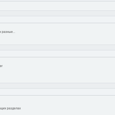
 разные...
er
ющих разделах