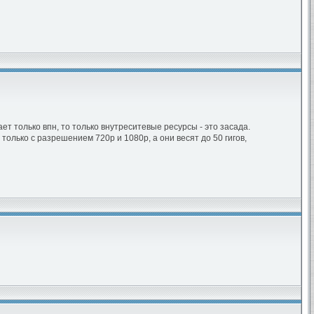
ет только впн, то только внутреситевые ресурсы - это засада.
олько с разрешением 720р и 1080р, а они весят до 50 гигов,