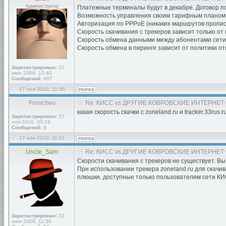
Администратор
Платежные терминалы будут в декабре. Договор по
Возможность управления своим тарифным планом и
Авторизация по PPPoE (никаких маршрутов прописы
Скорость скачивания с трекеров зависит только о
Скорость обмена данными между абонентами сети -
Скорость обмена в пиринге зависит от политики от
Зарегистрирован:
22
июн 2009, 12:40
Сообщений:
697
17 ноя 2010, 11:36
Fomichev
Re: КИСС vs ДРУГИЕ КОВРОВСКИЕ ИНТЕРНЕТ
какая скорость скачки с zoneland.ru и tracker.33rus.r
Зарегистрирован:
17
ноя 2010, 00:19
Сообщений:
8
17 ноя 2010, 11:41
Uncle_Sam
Re: КИСС vs ДРУГИЕ КОВРОВСКИЕ ИНТЕРНЕТ
Скорости скачивания с трекеров не существует. Вы
При использовании трекера zoneland.ru для скачив
плюшки, доступные только пользователям сети КИ
Зарегистрирован:
22
июн 2009, 11:30