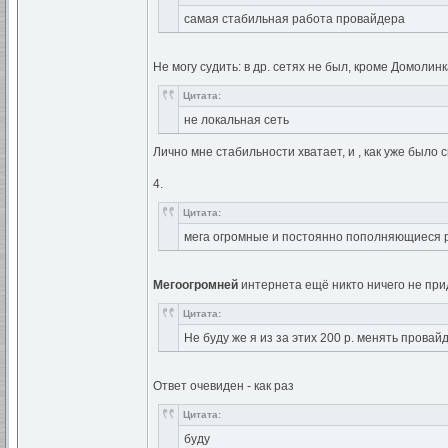
самая стабильная работа провайдера
Не могу судить: в др. сетях не был, кроме Домолин
Цитата:
не локальная сеть
Лично мне стабильности хватает, и , как уже было 
4.
Цитата:
мега огромные и постоянно пополняющиеся 
Мегоогромней
интернета ещё никто ничего не приду
Цитата:
Не буду же я из за этих 200 р. менять провай
Ответ очевиден - как раз
Цитата:
буду