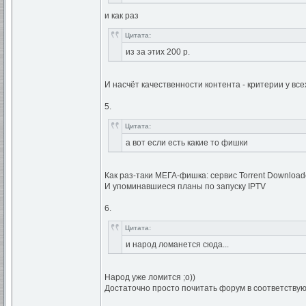
и как раз
Цитата:
из за этих 200 р.
И насчёт качественности контента - критерии у всех
5.
Цитата:
а вот если есть какие то фишки
Как раз-таки МЕГА-фишка: сервис Torrent Download
И упоминавшиеся планы по запуску IPTV
6.
Цитата:
и народ ломанется сюда...
Народ уже ломится ;о))
Достаточно просто почитать форум в соответству