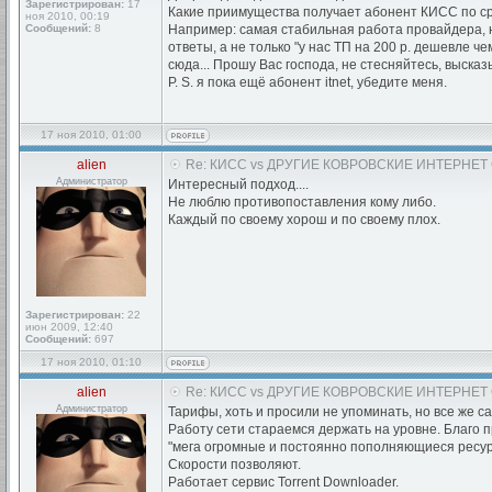
Зарегистрирован:
17
Какие приимущества получает абонент КИСС по сра
ноя 2010, 00:19
Сообщений:
8
Например: самая стабильная работа провайдера, н
ответы, а не только "у нас ТП на 200 р. дешевле чем
сюда... Прошу Вас господа, не стесняйтесь, высказ
P. S. я пока ещё абонент itnet, убедите меня.
17 ноя 2010, 01:00
alien
Re: КИСС vs ДРУГИЕ КОВРОВСКИЕ ИНТЕРНЕТ
Администратор
Интересный подход....
Не люблю противопоставления кому либо.
Каждый по своему хорош и по своему плох.
Зарегистрирован:
22
июн 2009, 12:40
Сообщений:
697
17 ноя 2010, 01:10
alien
Re: КИСС vs ДРУГИЕ КОВРОВСКИЕ ИНТЕРНЕТ
Администратор
Тарифы, хоть и просили не упоминать, но все же с
Работу сети стараемся держать на уровне. Благо п
"мега огромные и постоянно пополняющиеся ресур
Скорости позволяют.
Работает сервис Torrent Downloader.