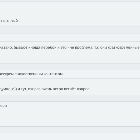
ка который
сказано, бывают иногда перебои и это - не проблема, т.к. они кратковременн
ресурсы с качественным контентом
мал ;о)) и тут, как раз очень остро встаёт вопрос:
дера