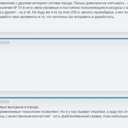
внению с другими интернет сетями города. Прошу домолинк не учитывать - э
аличие IP TV в сети, мега огромные и постоянно пополняющиеся ресурсы с ка
 у других" - ну и чё. Не буду же я из за этих 200 р. менять провайдера, а вот
ывайте свои аргументы и то, что хотелось бы исправить и доработать.
 СЕТИ
 СЕТИ
амые выгодные в городе.
рименяемые технологии позволяют. Но и у нас бывают перебои, а куда без это
сы с качественным контентом" - есть файлообменный сервер, пока небольшо