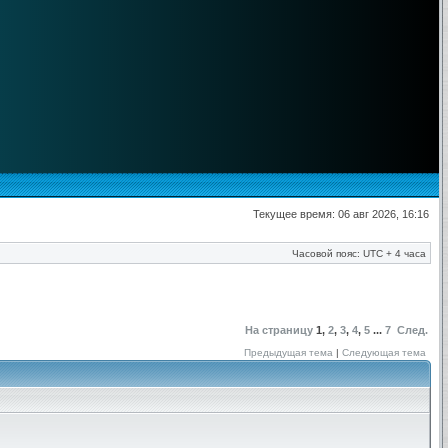
Текущее время: 06 авг 2026, 16:16
Часовой пояс: UTC + 4 часа
На страницу
1
,
2
,
3
,
4
,
5
...
7
След.
Предыдущая тема
|
Следующая тема