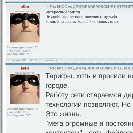
alien
Re: КИСС vs ДРУГИЕ КОВРОВСКИЕ ИНТЕРНЕТ
Администратор
Интересный подход....
Не люблю противопоставления кому либо.
Каждый по своему хорош и по своему плох.
Зарегистрирован:
22
июн 2009, 12:40
Сообщений:
697
17 ноя 2010, 01:10
alien
Re: КИСС vs ДРУГИЕ КОВРОВСКИЕ ИНТЕРНЕТ
Администратор
Тарифы, хоть и просили н
городе.
Работу сети стараемся де
технологии позволяют. Но 
Зарегистрирован:
22
Это жизнь.
июн 2009, 12:40
Сообщений:
697
"мега огромные и постоя
контентом" - есть файло