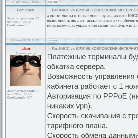
17 ноя 2010, 10:51
Fomichev
Re: КИСС vs ДРУГИЕ КОВРОВСКИЕ ИНТЕРНЕТ
а вот моменты которые меня неустраивают в КИСС
Зарегистрирован:
17
возможность оплаты только в офисе в их рабочее 
ноя 2010, 00:19
Сообщений:
8
не возможность управления своим тарифным планом 
17 ноя 2010, 11:27
alien
Re: КИСС vs ДРУГИЕ КОВРОВСКИЕ ИНТЕРНЕТ
Администратор
Платежные терминалы буду
обкатка сервера.
Возможность управления 
кабинета работает с 1 ноя
Зарегистрирован:
22
Авторизация по PPPoE (н
июн 2009, 12:40
Сообщений:
697
никаких vpn).
Скорость скачивания с тр
тарифного плана.
Скорость обмена данными 