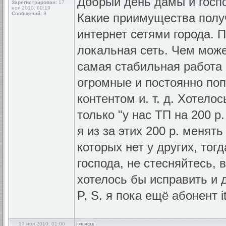
Добрый день дамы и госп
Зарегистрирован:
17
ноя 2010, 00:19
Сообщений:
8
Какие приимущества полу
интернет сетями города. 
локальная сеть. Чем може
самая стабильная работа 
огромные и постоянно по
контентом и. т. д. Хотело
только "у нас ТП на 200 р.
я из за этих 200 р. менят
которых нет у других, тог
господа, не стесняйтесь, 
хотелось бы исправить и 
P. S. я пока ещё абонент i
17 ноя 2010, 01:00