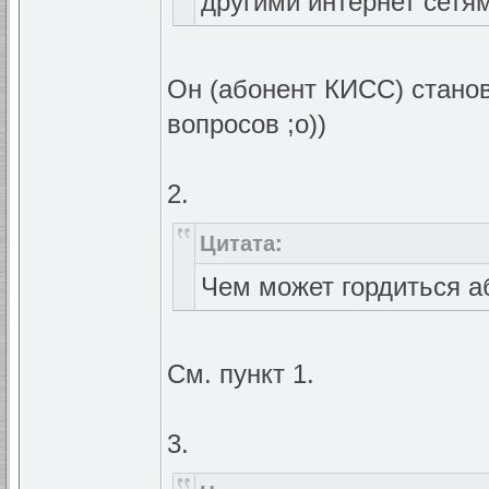
другими интернет сетям
Он (абонент КИСС) стано
вопросов ;о))
2.
Цитата:
Чем может гордиться а
См. пункт 1.
3.