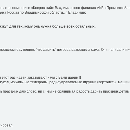
нительном офисе «Ковровский» Владимирского филиала АКБ «Промсвязьбанк
ка России по Владимирской области., г. Владимир;
ку" для тех, кому она нужна больше всех остальных.
 прошлом году вопрос "что дарить" детвора разрешила сама. Они написали п
в этот раз - дети заказывают - мы с Вами дарим!!!
 кукол, мобильные телефоны, радиоуправляемые игрушки (вертолёты, машины).
ь праздник даю слово, ни с чем не сравнимая радость дарить праздник детям!
тировал.