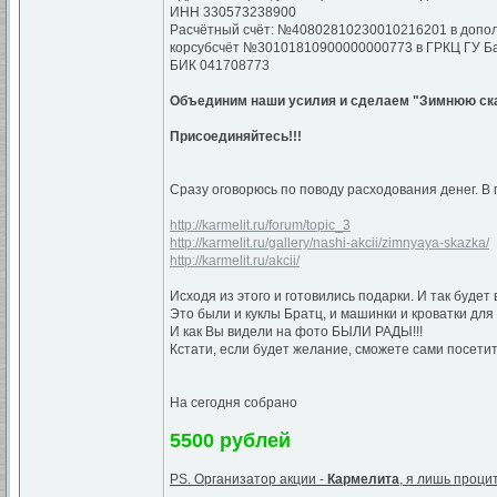
ИНН 330573238900
Расчётный счёт: №40802810230010216201 в допол
корсубсчёт №30101810900000000773 в ГРКЦ ГУ Бан
БИК 041708773
Объединим наши усилия и сделаем "Зимнюю сказ
Присоединяйтесь!!!
Сразу оговорюсь по поводу расходования денег. В
http://karmelit.ru/forum/topic_3
http://karmelit.ru/gallery/nashi-akcii/zimnyaya-skazka/
http://karmelit.ru/akcii/
Исходя из этого и готовились подарки. И так будет 
Это были и куклы Братц, и машинки и кроватки для
И как Вы видели на фото БЫЛИ РАДЫ!!!
Кстати, если будет желание, сможете сами посетит
На сегодня собрано
5500 рублей
PS. Организатор акции -
Кармелита
, я лишь проци