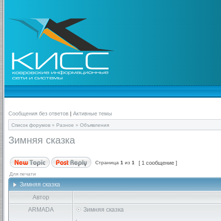
Сообщения без ответов
|
Активные темы
Список форумов
»
Разное
»
Объявления
Зимняя сказка
Страница
1
из
1
[ 1 сообщение ]
Для печати
Зимняя сказка
Автор
ARMADA
Зимняя сказка
.