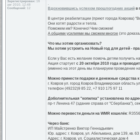
Зарегистрирован:
16
.
авг 2010, 12:48
Сообщений:
12
Вдохновившись успехом прошлогодних акций
в 
В центре реабилитации (приют города Коврова) "В
Они хотят радости и тепла.
Поможем им? Конечно! Чем сможем!
А общими усилиями мы сможем многое
(это доказа
Что мы хотим организовать?
Мы хотим устроить на Новый год для детей - пр
Если у Вас есть желание помочь детям получить на
Акция стартует
с 20 октября 2010 года и проводи
(именно на этот день мы планируем проведение н
Можно принести подарки и денежные средства к
г. Ковров ул. город Ковров Владимирская область у
телефон (49232)9 85 22, +7 910 175 97 11
Доболнительная "копилка" установлена по адре
пр-т Ленина 47 (здание справа от "Сбербанка"), се
Можно перевести деньги на WMR кошелёк
: R355
Через банк:
ИП Майстренко Виктор Геннадьевич
Юр. адрес: г. Ковров, ул. Абельмана, дом 139, кв. 63
Адрес: г. Ковров, ул. Социалистическая дом 4