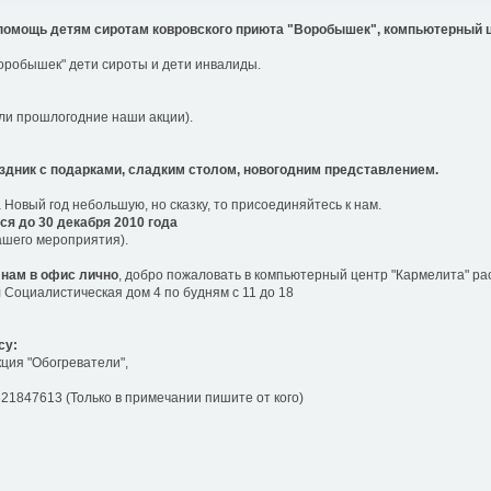
помощь детям сиротам ковровского приюта "Воробышек", компьютерный ц
оробышек" дети сироты и дети инвалиды.
ли прошлогодние наши акции).
аздник с подарками, сладким столом, новогодним представлением.
 Новый год небольшую, но сказку, то присоединяйтесь к нам.
тся до 30 декабря 2010 года
ашего мероприятия).
 нам в офис лично
, добро пожаловать в компьютерный центр "Кармелита" ра
л Социалистическая дом 4 по будням с 11 до 18
су:
кция "Обогреватели",
621847613 (Только в примечании пишите от кого)