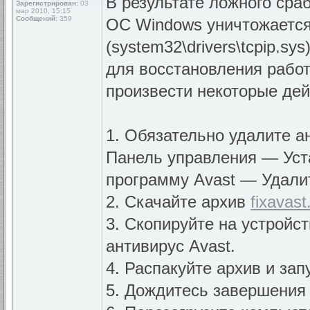
В результате ложного сра
Зарегистрирован:
03
мар 2010, 15:15
Сообщений:
359
ОС Windows уничтожается
(system32\drivers\tcpip.sy
для восстановления рабо
произвести некоторые дей
1. Обязательно удалите 
Панель управления — Уст
программу Avast — Удалит
2. Скачайте архив
fixavast
3. Скопируйте на устройс
антивирус Avast.
4. Распакуйте архив и запу
5. Дождитесь завершения 