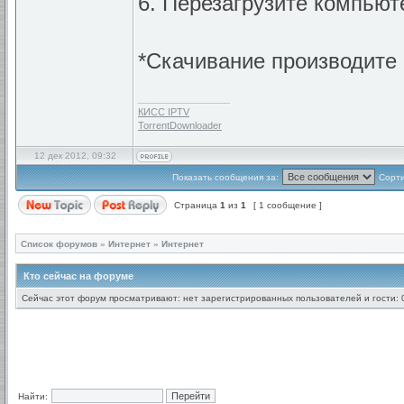
6. Перезагрузите компьют
*Скачивание производите 
_________________
КИСС IPTV
TorrentDownloader
12 дек 2012, 09:32
Показать сообщения за:
Сорти
Страница
1
из
1
[ 1 сообщение ]
Список форумов
»
Интернет
»
Интернет
Кто сейчас на форуме
Сейчас этот форум просматривают: нет зарегистрированных пользователей и гости: 
Найти: