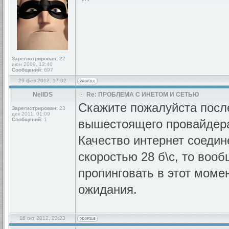
Зарегистрирован:
22
июн 2009, 12:40
Сообщений:
697
29 фев 2012, 17:02
NellDS
Re: ПРОБЛЕМА С ИНЕТОМ И СЕТЬЮ
Скажите пожалуйста после
Зарегистрирован:
23
дек 2011, 01:09
Сообщений:
1
вышестоящего провайдера
Качество интернет соедин
скоростью 28 б\с, то воо
пропинговать в этот мом
ожидания.
16 окт 2012, 23:23