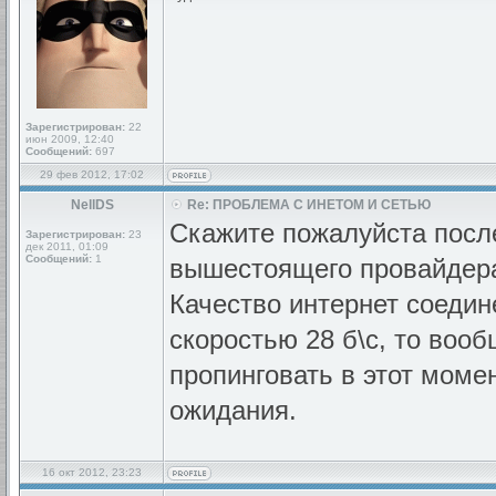
Зарегистрирован:
22
июн 2009, 12:40
Сообщений:
697
29 фев 2012, 17:02
NellDS
Re: ПРОБЛЕМА С ИНЕТОМ И СЕТЬЮ
Скажите пожалуйста после
Зарегистрирован:
23
дек 2011, 01:09
Сообщений:
1
вышестоящего провайдера
Качество интернет соедин
скоростью 28 б\с, то воо
пропинговать в этот мом
ожидания.
16 окт 2012, 23:23