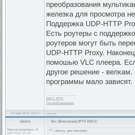
преобразования мультикас
железка для просмотра не
Поддержка UDP-HTTP Prox
Есть роутеры с поддержк
роутеров могут быть пер
UDP-HTTP Proxy. Наконец
помошью VLC плеера. Если
другое решение - велкам.
программы мало зависят.
_________________
КИСС IPTV
TorrentDownloader
16 май 2013, 18:27
alzoro
Re: (Внезапно) IPTV КИСС
Зарегистрирован:
09
alexey_qwe писал(а):
май 2013, 12:18