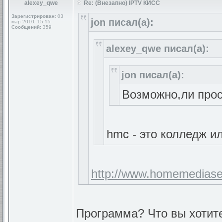
alexey_qwe
Re: (Внезапно) IPTV КИСС
Зарегистрирован:
03
jon писал(а):
мар 2010, 15:15
Сообщений:
359
alexey_qwe писал(а):
jon писал(а):
Возможно,ли просм
hmc - это колледж и
http://www.homemediaser
Программа? Что вы хотите