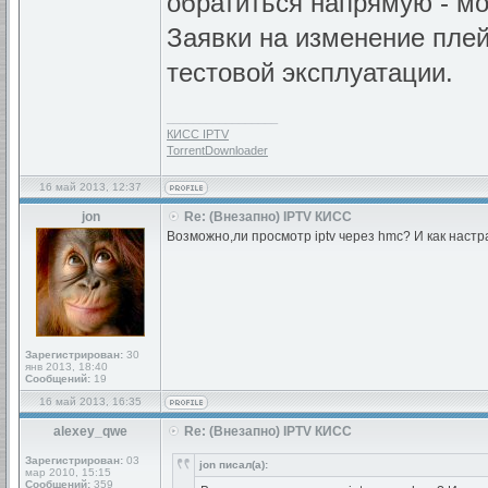
обратиться напрямую - мо
Заявки на изменение плей
тестовой эксплуатации.
_________________
КИСС IPTV
TorrentDownloader
16 май 2013, 12:37
jon
Re: (Внезапно) IPTV КИСС
Возможно,ли просмотр iptv через hmc? И как настр
Зарегистрирован:
30
янв 2013, 18:40
Сообщений:
19
16 май 2013, 16:35
alexey_qwe
Re: (Внезапно) IPTV КИСС
Зарегистрирован:
03
jon писал(а):
мар 2010, 15:15
Сообщений:
359