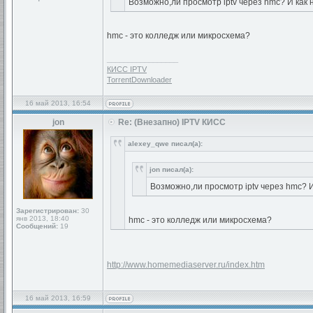
Возможно,ли просмотр iptv через hmc? И как 
hmc - это колледж или микросхема?
_________________
КИСС IPTV
TorrentDownloader
16 май 2013, 16:54
jon
Re: (Внезапно) IPTV КИСС
alexey_qwe писал(а):
jon писал(а):
Возможно,ли просмотр iptv через hmc? И
Зарегистрирован:
30
янв 2013, 18:40
hmc - это колледж или микросхема?
Сообщений:
19
http://www.homemediaserver.ru/index.htm
16 май 2013, 16:59