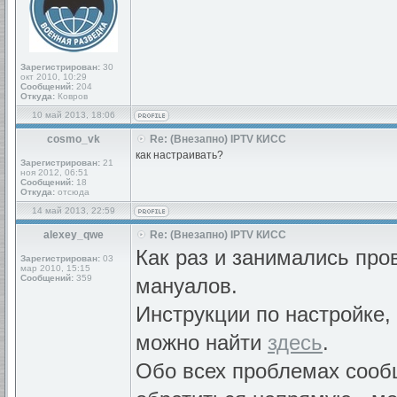
Зарегистрирован:
30
окт 2010, 10:29
Сообщений:
204
Откуда:
Ковров
10 май 2013, 18:06
cosmo_vk
Re: (Внезапно) IPTV КИСС
как настраивать?
Зарегистрирован:
21
ноя 2012, 06:51
Сообщений:
18
Откуда:
отсюда
14 май 2013, 22:59
alexey_qwe
Re: (Внезапно) IPTV КИСС
Как раз и занимались про
Зарегистрирован:
03
мар 2010, 15:15
Сообщений:
359
мануалов.
Инструкции по настройке,
можно найти
здесь
.
Обо всех проблемах сооб