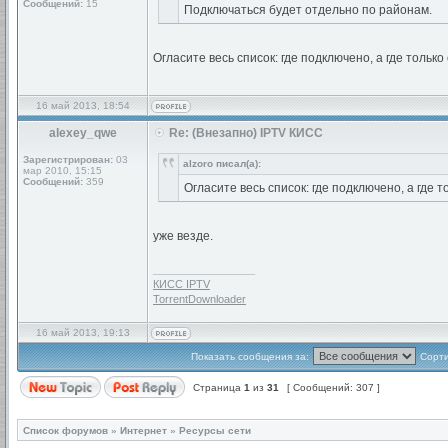
Сообщений:
15
Подключаться будет отдельно по районам.
Огласите весь список: где подключено, а где только
16 май 2013, 18:54
alexey_qwe
Re: (Внезапно) IPTV КИСС
Зарегистрирован:
03
alzoro писал(а):
мар 2010, 15:15
Сообщений:
359
Огласите весь список: где подключено, а где 
уже везде.
_________________
КИСС IPTV
TorrentDownloader
16 май 2013, 19:13
Показать сообщения за:
Сорти
Страница
1
из
31
[ Сообщений: 307 ]
Список форумов
»
Интернет
»
Ресурсы сети