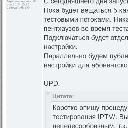
С сегодняшнего дня запус
Зарегистрирован:
03
мар 2010, 15:15
Сообщений:
359
Пока будет вещаться 5 ка
тестовыми потоками. Ник
пентхаузов во время тест
Подключаться будет отдел
настройки.
Параллельно будем публи
настройки для абонентско
UPD.
Цитата:
Коротко опишу процеду
тестирования IPTV/. В
нецелесообразным, т.к.