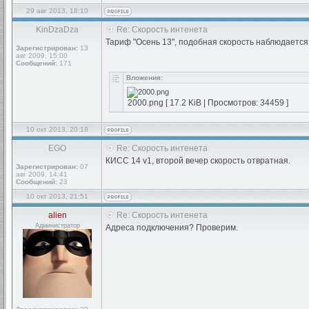
29 авг 2013, 18:10
KinDzaDza
Re: Скорость интенета
Тариф "Осень 13", подобная скорость наблюдается 
Зарегистрирован:
13
авг 2009, 15:00
Сообщений:
171
Вложения:
2000.png [ 17.2 KiB | Просмотров: 34459 ]
10 окт 2013, 20:18
EGO
Re: Скорость интенета
КИСС 14 v1, второй вечер скорость отвратная.
Зарегистрирован:
07
авг 2009, 14:41
Сообщений:
23
10 окт 2013, 21:51
alien
Re: Скорость интенета
Администратор
Адреса подключения? Проверим.