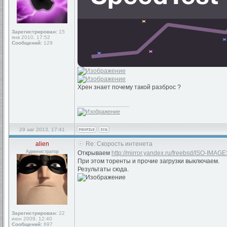
Зарегистрирован:
15
янв 2010, 17:52
Сообщений:
129
Хрен знает почему такой разброс ?
_________________
29 авг 2013, 17:41
alien
Re: Скорость интенета
Администратор
Открываем
http://mirror.yandex.ru/freebsd/ISO-IMAGE
При этом торенты и прочие загрузки выключаем.
Результаты сюда.
Зарегистрирован:
22
июн 2009, 12:40
Сообщений:
697