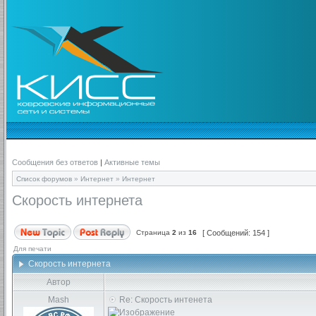
Сообщения без ответов
|
Активные темы
Список форумов
»
Интернет
»
Интернет
Скорость интернета
Страница
2
из
16
[ Сообщений: 154 ]
Для печати
Скорость интернета
Автор
Mash
Re: Скорость интенета