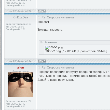
Зарегистрирован:
22
июн 2009, 12:40
Сообщений:
697
10 окт 2013, 22:51
KinDzaDza
Re: Скорость интенета
Зоя 26/1
Зарегистрирован:
13
авг 2009, 15:00
Сообщений:
171
Текущая скорость:
Вложения:
2000-2.png [ 17.02 KiB | Просмотров: 34444 ]
10 окт 2013, 23:32
alien
Re: Скорость интенета
Администратор
Еще раз проверили нагрузку, профили тарифных п
Чуть выше я приводил пример адекватной проверки
Давайте ваши результаты.
Зарегистрирован:
22
июн 2009, 12:40
Сообщений:
697