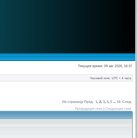
Текущее время: 09 авг 2026, 16:37
Часовой пояс: UTC + 4 часа
На страницу
Пред.
1
,
2
,
3
,
4
,
5
...
16
След.
Предыдущая тема
|
Следующая тема