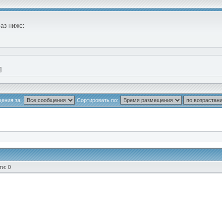
раз ниже:
]
ения за:
Сортировать по:
и: 0