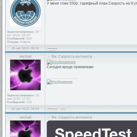
У меня тоже 550р. тарифный план.Скорость на 9 у
Зарегистрирован:
30
окт 2010, 10:29
Сообщений:
204
Откуда:
Ковров
26 авг 2013, 09:18
michail
Re: Скорость интенета
Сегодня вроде приемлемо
_________________
Зарегистрирован:
15
янв 2010, 17:52
Сообщений:
129
26 авг 2013, 09:53
michail
Re: Скорость интенета