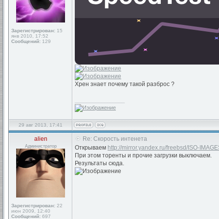
Зарегистрирован:
15
янв 2010, 17:52
Сообщений:
129
Хрен знает почему такой разброс ?
_________________
29 авг 2013, 17:41
alien
Re: Скорость интенета
Администратор
Открываем
http://mirror.yandex.ru/freebsd/ISO-IMAGE
При этом торенты и прочие загрузки выключаем.
Результаты сюда.
Зарегистрирован:
22
июн 2009, 12:40
Сообщений:
697