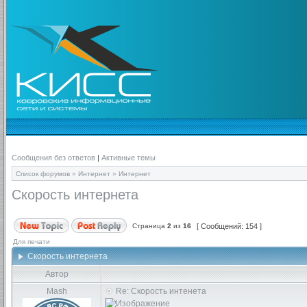
Сообщения без ответов
|
Активные темы
Список форумов
»
Интернет
»
Интернет
Скорость интернета
Страница
2
из
16
[ Сообщений: 154 ]
Для печати
Скорость интернета
Автор
Mash
Re: Скорость интенета