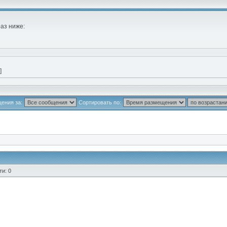
раз ниже:
]
ения за:
Сортировать по:
и: 0