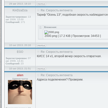
29 авг 2013, 18:10
KinDzaDza
Re: Скорость интенета
Тариф "Осень 13", подобная скорость наблюдается 
Зарегистрирован:
13
авг 2009, 15:00
Сообщений:
171
Вложения:
2000.png [ 17.2 KiB | Просмотров: 34453 ]
10 окт 2013, 20:18
EGO
Re: Скорость интенета
КИСС 14 v1, второй вечер скорость отвратная.
Зарегистрирован:
07
авг 2009, 14:41
Сообщений:
23
10 окт 2013, 21:51
alien
Re: Скорость интенета
Администратор
Адреса подключения? Проверим.