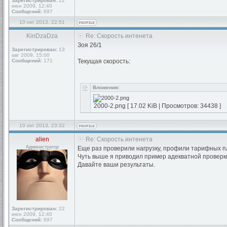
Зарегистрирован:
22
июн 2009, 12:40
Сообщений:
697
10 окт 2013, 22:51
KinDzaDza
Re: Скорость интенета
Зоя 26/1
Зарегистрирован:
13
авг 2009, 15:00
Сообщений:
171
Текущая скорость:
Вложения:
2000-2.png [ 17.02 KiB | Просмотров: 34438 ]
10 окт 2013, 23:32
alien
Re: Скорость интенета
Администратор
Еще раз проверили нагрузку, профили тарифных п
Чуть выше я приводил пример адекватной проверки
Давайте ваши результаты.
Зарегистрирован:
22
июн 2009, 12:40
Сообщений:
697