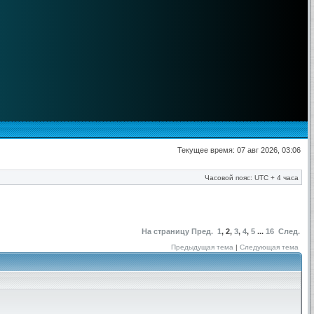
Текущее время: 07 авг 2026, 03:06
Часовой пояс: UTC + 4 часа
На страницу
Пред.
1
,
2
,
3
,
4
,
5
...
16
След.
Предыдущая тема
|
Следующая тема