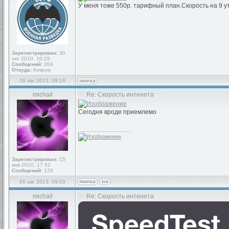
У меня тоже 550р. тарифный план.Скорость на 9 у
Зарегистрирован:
30
окт 2010, 10:29
Сообщений:
204
Откуда:
Ковров
26 авг 2013, 09:18
michail
Re: Скорость интенета
Сегодня вроде приемлемо
_________________
Зарегистрирован:
15
янв 2010, 17:52
Сообщений:
129
26 авг 2013, 09:53
michail
Re: Скорость интенета