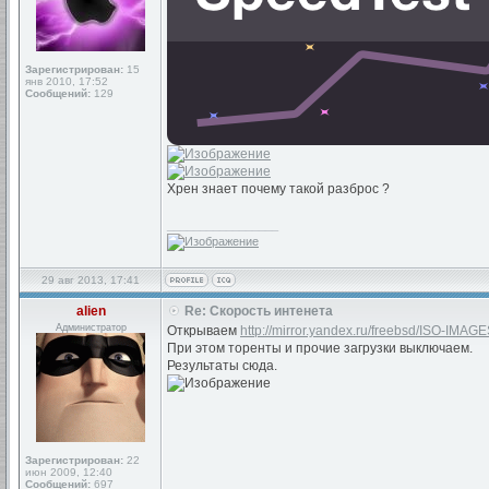
Зарегистрирован:
15
янв 2010, 17:52
Сообщений:
129
Хрен знает почему такой разброс ?
_________________
29 авг 2013, 17:41
alien
Re: Скорость интенета
Администратор
Открываем
http://mirror.yandex.ru/freebsd/ISO-IMAGE
При этом торенты и прочие загрузки выключаем.
Результаты сюда.
Зарегистрирован:
22
июн 2009, 12:40
Сообщений:
697