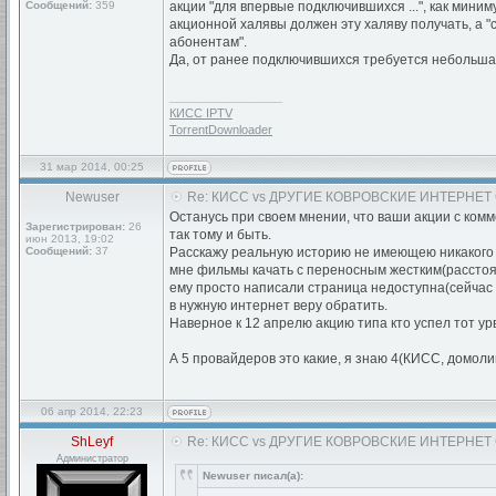
Сообщений:
359
акции "для впервые подключившихся ...", как мин
акционной халявы должен эту халяву получать, а 
абонентам".
Да, от ранее подключившихся требуется небольшая 
_________________
КИСС IPTV
TorrentDownloader
31 мар 2014, 00:25
Newuser
Re: КИСС vs ДРУГИЕ КОВРОВСКИЕ ИНТЕРНЕТ
Останусь при своем мнении, что ваши акции с комм
Зарегистрирован:
26
так тому и быть.
июн 2013, 19:02
Сообщений:
37
Расскажу реальную историю не имеющею никакого о
мне фильмы качать с переносным жестким(расстояни
ему просто написали страница недоступна(сейчас п
в нужную интернет веру обратить.
Наверное к 12 апрелю акцию типа кто успел тот ур
А 5 провайдеров это какие, я знаю 4(КИСС, домолин
06 апр 2014, 22:23
ShLeyf
Re: КИСС vs ДРУГИЕ КОВРОВСКИЕ ИНТЕРНЕТ
Администратор
Newuser писал(а):