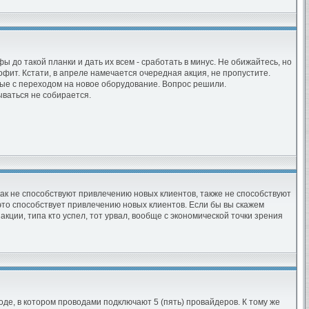
до такой планки и дать их всем - сработать в минус. Не обижайтесь, но
фит. Кстати, в апреле намечается очередная акция, не пропустите.
ные с переходом на новое оборудование. Вопрос решили.
ываться не собирается.
икак не способствуют привлечению новых клиентов, также не способствуют
. это способствует привлечению новых клиентов. Если бы вы скажем
кции, типа кто успел, тот урвал, вообще с экономической точки зрения
ороде, в котором проводами подключают 5 (пять) провайдеров. К тому же