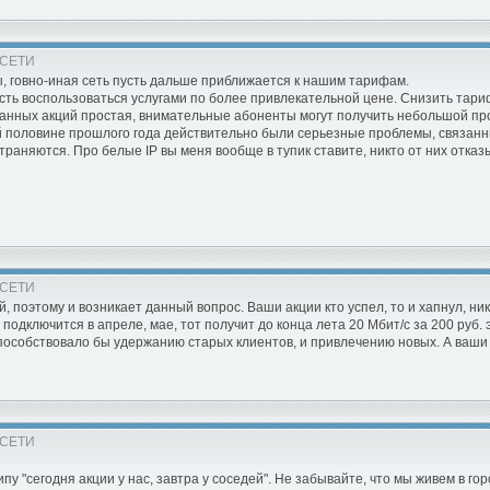
 СЕТИ
 говно-иная сеть пусть дальше приближается к нашим тарифам.
ь воспользоваться услугами по более привлекательной цене. Снизить тарифы 
 данных акций простая, внимательные абоненты могут получить небольшой про
ой половине прошлого года действительно были серьезные проблемы, связан
раняются. Про белые IP вы меня вообще в тупик ставите, никто от них отказ
 СЕТИ
, поэтому и возникает данный вопрос. Ваши акции кто успел, то и хапнул, н
 подключится в апреле, мае, тот получит до конца лета 20 Мбит/с за 200 руб
 способствовало бы удержанию старых клиентов, и привлечению новых. А ваши а
 СЕТИ
ципу "сегодня акции у нас, завтра у соседей". Не забывайте, что мы живем в г