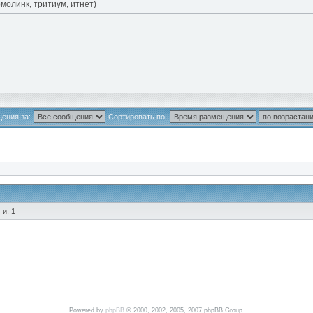
молинк, тритиум, итнет)
ения за:
Сортировать по:
и: 1
Powered by
phpBB
© 2000, 2002, 2005, 2007 phpBB Group.