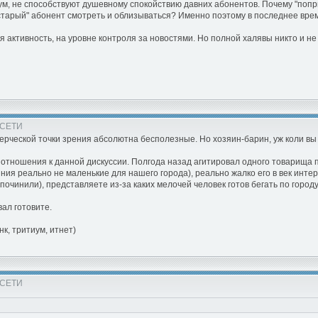
имум, не способствуют душевному спокойствию давних абонентов. Почему "поп
"старый" абонент смотреть и облизываться? Именно поэтому в последнее врем
активность, на уровне контроля за новостями. Но полной халявы никто и не 
 СЕТИ
ерческой точки зрения абсолютна бесполезные. Но хозяин-барин, уж коли вы 
тношения к данной дискуссии. Полгода назад агитировал одного товарища п
я реально не маленькие для нашего города), реально жалко его в век интерне
очинили), представляете из-за каких мелочей человек готов бегать по город
вал готовите.
к, тритиум, итнет)
 СЕТИ