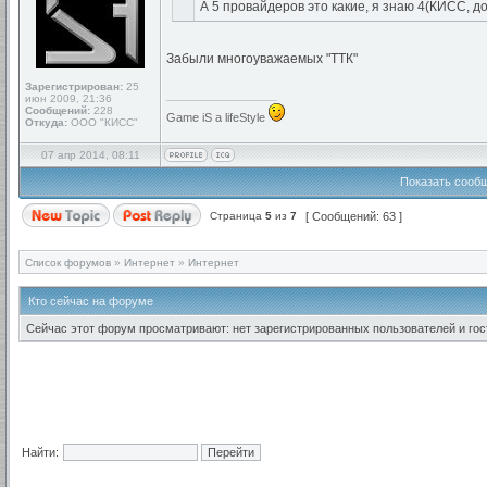
А 5 провайдеров это какие, я знаю 4(КИСС, до
Забыли многоуважаемых "ТТК"
Зарегистрирован:
25
_________________
июн 2009, 21:36
Сообщений:
228
Game iS a lifeStyle
Откуда:
ООО "КИСС"
07 апр 2014, 08:11
Показать сообщ
Страница
5
из
7
[ Сообщений: 63 ]
Список форумов
»
Интернет
»
Интернет
Кто сейчас на форуме
Сейчас этот форум просматривают: нет зарегистрированных пользователей и гост
Найти: