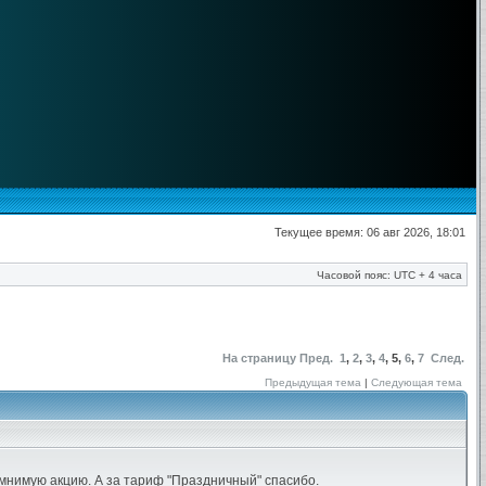
Текущее время: 06 авг 2026, 18:01
Часовой пояс: UTC + 4 часа
На страницу
Пред.
1
,
2
,
3
,
4
,
5
,
6
,
7
След.
Предыдущая тема
|
Следующая тема
 мнимую акцию. А за тариф "Праздничный" спасибо.