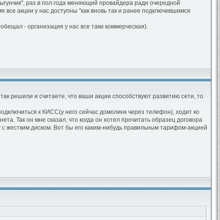
рыгунчик", раз в пол года меняющий провайдера ради очередной
я все акции у нас доступны "как вновь так и ранее подключившимся
обещал - организация у нас все таки коммерческая).
так решили и считаете, что ваши акции способствуют развитию сети, то
одключиться к КИСС(у него сейчас домолинк через телефон), ходит ко
та. Так он мне сказал, что когда он хотел прочитать образец договора
у с жестким диском. Вот бы его каким-нибудь правильным тарифом-акцией