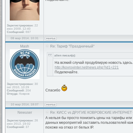
Зарегистрирован:
22
июн 2009, 12:40
Сообщений:
697
08 мар 2014, 10:31
Mash
Re: Тариф "Праздничный"
alien писал(а):
На всякий случай продублирую новость здесь.
http://kovrovinter.net/news.php?id1=221
Подключайте.
Зарегистрирован:
30
окт 2010, 10:29
Спасибо
Сообщений:
204
Откуда:
Ковров
10 мар 2014, 18:07
Newuser
Re: КИСС vs ДРУГИЕ КОВРОВСКИЕ ИНТЕРНЕТ
А нельзя бы просто понизить цены на тарифы или
Зарегистрирован:
26
данных мероприятий заставить пользователей каж
июн 2013, 19:02
Сообщений:
37
похоже на отказ от белых IP.