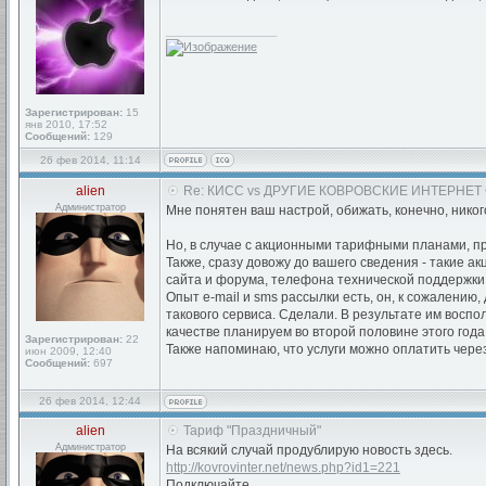
_________________
Зарегистрирован:
15
янв 2010, 17:52
Сообщений:
129
26 фев 2014, 11:14
alien
Re: КИСС vs ДРУГИЕ КОВРОВСКИЕ ИНТЕРНЕТ
Администратор
Мне понятен ваш настрой, обижать, конечно, нико
Но, в случае с акционными тарифными планами, пр
Также, сразу довожу до вашего сведения - такие а
сайта и форума, телефона технической поддержки,
Опыт e-mail и sms рассылки есть, он, к сожалению
такового сервиса. Сделали. В результате им восп
качестве планируем во второй половине этого года
Зарегистрирован:
22
Также напоминаю, что услуги можно оплатить через
июн 2009, 12:40
Сообщений:
697
26 фев 2014, 12:44
alien
Тариф "Праздничный"
Администратор
На всякий случай продублирую новость здесь.
http://kovrovinter.net/news.php?id1=221
Подключайте.