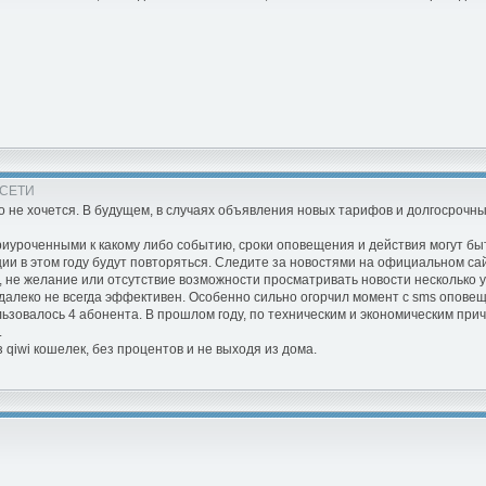
 СЕТИ
го не хочется. В будущем, в случаях объявления новых тарифов и долгосрочн
иуроченными к какому либо событию, сроки оповещения и действия могут быть
кции в этом году будут повторяться. Следите за новостями на официальном с
 не желание или отсутствие возможности просматривать новости несколько у
, далеко не всегда эффективен. Особенно сильно огорчил момент с sms опове
ользовалось 4 абонента. В прошлом году, по техническим и экономическим пр
.
 qiwi кошелек, без процентов и не выходя из дома.