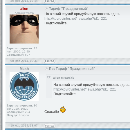
26 фев 2014, 12:44
alien
Тариф "Праздничный"
Администратор
На всякий случай продублирую новость здесь.
http://kovrovinter.net/news.php?id1=221
Подключайте.
Зарегистрирован:
22
июн 2009, 12:40
Сообщений:
697
08 мар 2014, 10:31
Mash
Re: Тариф "Праздничный"
alien писал(а):
На всякий случай продублирую новость здесь.
http://kovrovinter.net/news.php?id1=221
Подключайте.
Зарегистрирован:
30
окт 2010, 10:29
Спасибо
Сообщений:
204
Откуда:
Ковров
10 мар 2014, 18:07