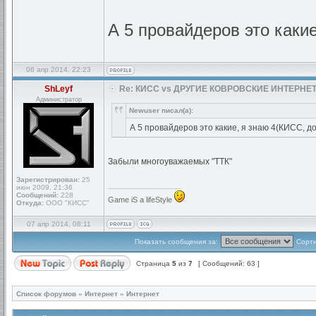
А 5 провайдеров это какие
06 апр 2014, 22:23
ShLeyf
Re: КИСС vs ДРУГИЕ КОВРОВСКИЕ ИНТЕРНЕТ
Администратор
Newuser писал(а):
А 5 провайдеров это какие, я знаю 4(КИСС, до
Забыли многоуважаемых "ТТК"
Зарегистрирован:
25
_________________
июн 2009, 21:36
Сообщений:
228
Game iS a lifeStyle
Откуда:
ООО "КИСС"
07 апр 2014, 08:11
Показать сообщения за:
Сорти
Страница
5
из
7
[ Сообщений: 63 ]
Список форумов
»
Интернет
»
Интернет