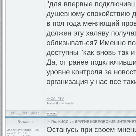
"для впервые подключивши
душевному спокойствию да
в пол года меняющий про
должен эту халяву получат
облизываться? Именно поэ
доступны "как вновь так 
Да, от ранее подключивши
уровне контроля за новос
организация у нас все так
_________________
КИСС IPTV
TorrentDownloader
31 мар 2014, 00:25
Newuser
Re: КИСС vs ДРУГИЕ КОВРОВСКИЕ ИНТЕРНЕТ
Останусь при своем мнени
Зарегистрирован:
26
июн 2013, 19:02