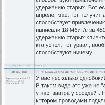
удержанию старых. Вот ес
апреле, мае, тот получит 
способствует привлечени
написали 18 Мбит/с за 45
удержанию старых клиенто
кто успел, тот урвал, воо
способствуют ничему.
30 мар 2014, 21:26
alexey_qwe
Re: КИСС vs ДРУГИЕ КОВРОВСКИЕ ИНТЕРНЕТ
У вас несколько однобокий
Зарегистрирован:
03
мар 2010, 15:15
Сообщений:
359
В таком виде это уже не "
у нас, завтра у соседей".
котором проводами подклю