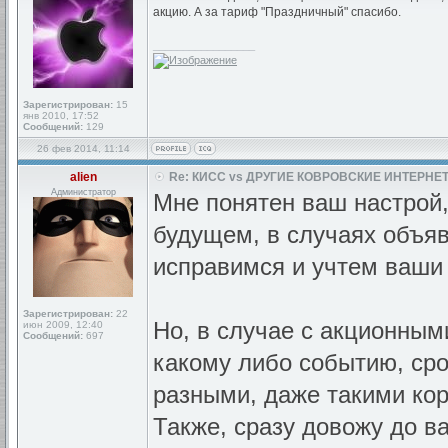
акцию. А за тариф "Праздничный" спасибо.
_________________
Зарегистрирован:
15
янв 2010, 17:52
Сообщений:
129
26 фев 2014, 11:14
alien
Re: КИСС vs ДРУГИЕ КОВРОВСКИЕ ИНТЕРНЕТ
Администратор
Мне понятен ваш настрой, 
будущем, в случаях объяв
исправимся и учтем ваши
Зарегистрирован:
22
Но, в случае с акционны
июн 2009, 12:40
Сообщений:
697
какому либо событию, сро
разными, даже такими коро
Также, сразу довожу до ва