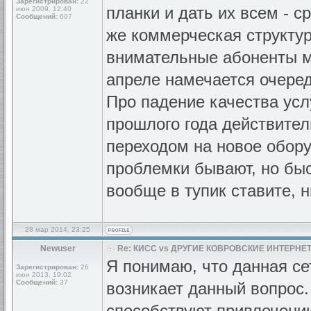
Зарегистрирован:
22
планки и дать их всем - с
июн 2009, 12:40
Сообщений:
697
же коммерческая структур
внимательные абоненты мо
апреле намечается очеред
Про падение качества усл
прошлого года действите
переходом на новое обор
проблемки бывают, но быс
вообще в тупик ставите, н
28 мар 2014, 23:25
Newuser
Re: КИСС vs ДРУГИЕ КОВРОВСКИЕ ИНТЕРНЕТ
Я понимаю, что данная се
Зарегистрирован:
26
июн 2013, 19:02
Сообщений:
37
возникает данный вопрос. 
способствуют привлечению