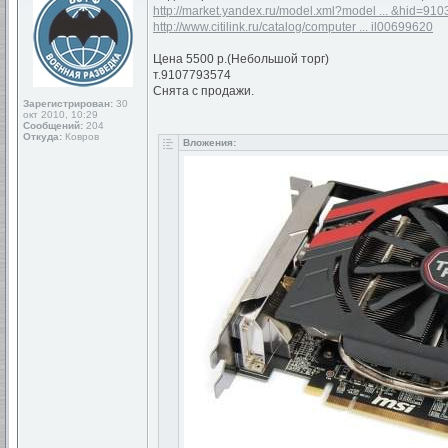
http://market.yandex.ru/model.xml?model ... &hid=910
http://www.citilink.ru/catalog/computer ... il00699620
Цена 5500 р.(Небольшой торг)
т.9107793574
Снята с продажи.
Зарегистрирован:
30
окт 2010, 10:29
Сообщений:
204
Откуда:
Ковров
Вложения: