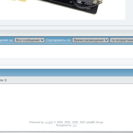
ения за:
Сортировать по:
и: 0
Powered by
phpBB
© 2000, 2002, 2005, 2007 phpBB Group.
Designed by
747