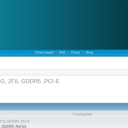
Регистрация
•
FAQ
•
Поиск
•
Вход
G, 2Гб, GDDR5 ,PCI-E
Сообщение
2Гб, GDDR5 ,PCI-E
, GDDR5, Ret б/у