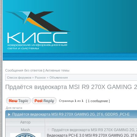
Сообщения без ответов
|
Активные темы
Список форумов
»
Разное
»
Объявления
Прдаётся видеокарта MSI R9 270X GAMING 2
Страница
1
из
1
[ 1 сообщение ]
Для печати
Прдаётся видеокарта MSI R9 270X GAMING 2G, 2Гб, GDDR5 ,PCI-E
Автор
Mash
Прдаётся видеокарта MSI R9 270X GAMING 2G, 
Видеокарта PCI-E 3.0 MSI R9 270X GAMING 2G, 2Гб