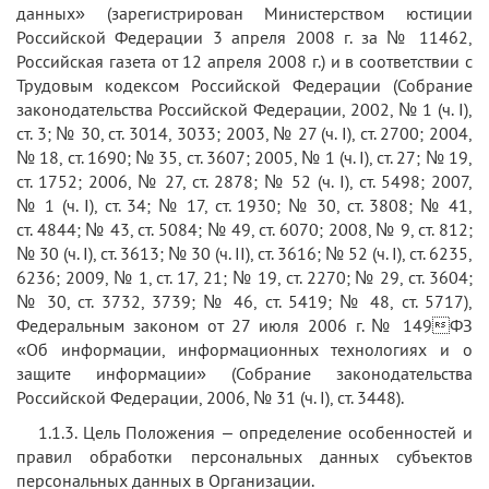
данных» (зарегистрирован Министерством юстиции
Российской Федерации 3 апреля 2008 г. за № 11462,
Российская газета от 12 апреля 2008 г.) и в соответствии с
Трудовым кодексом Российской Федерации (Собрание
законодательства Российской Федерации, 2002, № 1 (ч. I),
ст. 3; № 30, ст. 3014, 3033; 2003, № 27 (ч. I), ст. 2700; 2004,
№ 18, ст. 1690; № 35, ст. 3607; 2005, № 1 (ч. I), ст. 27; № 19,
ст. 1752; 2006, № 27, ст. 2878; № 52 (ч. I), ст. 5498; 2007,
№ 1 (ч. I), ст. 34; № 17, ст. 1930; № 30, ст. 3808; № 41,
ст. 4844; № 43, ст. 5084; № 49, ст. 6070; 2008, № 9, ст. 812;
№ 30 (ч. I), ст. 3613; № 30 (ч. II), ст. 3616; № 52 (ч. I), ст. 6235,
6236; 2009, № 1, ст. 17, 21; № 19, ст. 2270; № 29, ст. 3604;
№ 30, ст. 3732, 3739; № 46, ст. 5419; № 48, ст. 5717),
Федеральным законом от 27 июля 2006 г. № 149ФЗ
«Об информации, информационных технологиях и о
защите информации» (Собрание законодательства
Российской Федерации, 2006, № 31 (ч. I), ст. 3448).
1.1.3. Цель Положения – определение особенностей и
правил обработки персональных данных субъектов
персональных данных в Организации.